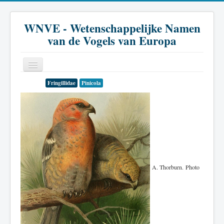
WNVE - Wetenschappelijke Namen
van de Vogels van Europa
Fringillidae
Pinicola
Home
Inleiding
Soort
Genus
Familie
A. Thorburn. Photo
Historie
Literatuur