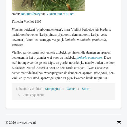
credit:
BioDivLibrary
via
VisualHunt
/
CC BY
Pinicola
Vieillot 1807
Pinicola
betekent ‘pijnboombewoner’, maar Vieillot bedóelde iets breders:
naaldboombewoner (Latijn pinus: pijnboom, dennenboom, Latijn -cola:
bewoner). Voor het naamtype vergelijk
limicola
,
monticola
,
pratincola
,
saxicola.
Vieillot gaf de naam voor enkele dikbekkige vinken die dennen en sparren
bewonen, in het bijzonder wel voor de haakbek,
pinicola enucleator
. Deze
leeft in ongeveer de gehele taiga, de gordel noordelijke naaldwouden die door
Eurazië en Noord-Amerika heen de hele aarde omspant. Twee Canadese
namen voor de haakbek weerspiegelen de dennen en sparren:
pine finch
, den-
vink, en
spruce bird
, spar-vogel (pine en pijn- kwamen beide uit pinus).
U bevindt zich hier:
Startpagina
Genus
Soort
Rallus aquaticus
© 2026 www.wnve.nl