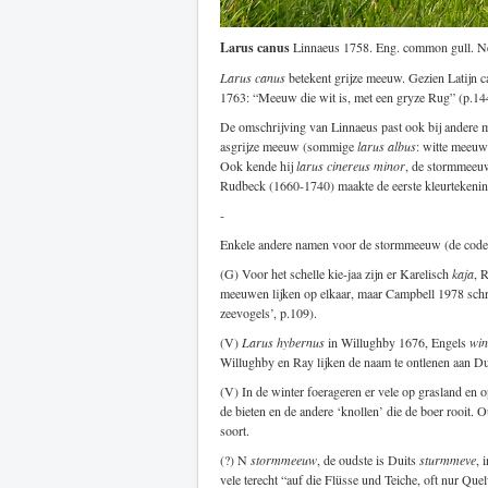
Larus canus
Linnaeus 1758. Eng. common gull. N
Larus canus
betekent grijze meeuw. Gezien Latijn ca
1763: “Meeuw die wit is, met een gryze Rug” (p.14
De omschrijving van Linnaeus past ook bij andere m
asgrijze meeuw (sommige
larus albus
: witte meeuw
Ook kende hij
larus cinereus minor
, de stormmeeuw
Rudbeck (1660-1740) maakte de eerste kleurtekeni
-
Enkele andere namen voor de stormmeeuw (de code
(G) Voor het schelle kie-jaa zijn er Karelisch
kaja
, 
meeuwen lijken op elkaar, maar Campbell 1978 schr
zeevogels’, p.109).
(V)
Larus hybernus
in Willughby 1676, Engels
win
Willughby en Ray lijken de naam te ontlenen aan D
(V) In de winter foerageren er vele op grasland en
de bieten en de andere ‘knollen’ die de boer rooit.
soort.
(?) N
stormmeeuw
, de oudste is Duits
sturmmeve
, 
vele terecht “auf die Flüsse und Teiche, oft nur Qu