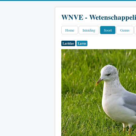
WNVE - Wetenschappeli
Home
Inleiding
Soort
Genus
Laridae
Larus