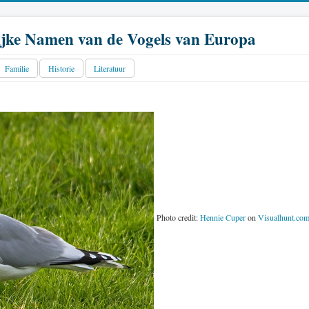
jke Namen van de Vogels van Europa
Familie
Historie
Literatuur
Photo credit:
Hennie Cuper
on
Visualhunt.co