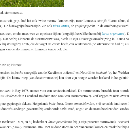
ed. stormmeeuw.
nus: wit, grijs, had het ook ‘witte meeuw’ kunnen zijn, maar Linnaeus schrijft: “Larus albus, d
4). De blauwgrijze bovenzijde. Zie ook
picus canus
, de
grijskopspecht.
In de ornithologie wer
eeuwen, omdat meeuwen zo op elkaar lijken (vergelijk hetzelfde thema bij
larus argentatus
). 
). Dat het bij Linnaeus de stormmeeuw was, bleek uit zijn uitvoerige omschrijving in ‘Fauna Sv
 bij Willughby 1676, die de vogel als eerste heeft, een winterkleed (de zilvermeeuw had hij al
ngen van de stormmeeuw. Linnaeus kende ook die.
s zie op Home):
Russisch
kajoecha
(mogelijk aan de Karelische ontleend) en Noordfries
kaukmö
(op het Waddene
ijft: “De kiauw-roep [van de stormmeeuw] kan door zijn hoogte worden herkend in het gelui
ter-mew
in Ray 1678, namen voor een eerstewinterkleed. De stormmeeuw broedde toen noordeli
uits
winder-meb
in Leonhard Baldner 1666 (ook een stormmeeuw?). Zelf zeggen ze niets over tr
 op net geploegde akkers. Helgolands
buhr
: boer. Noors
mastriklemåse
, vrij vertaald: landmeter
 Oudnoords
sæðingr
, gevormd bij Oudnoords sæði: zaad, oogst, en de naam betekent dan: zaadete
in Bechstein 1809, en hij bedenkt er
larus procellosus
bij (Latijn procella: stormwind). Bechste
elwasser” (p.649). Naumann 1840 ziet ze door storm in het binnenland komen en maakt het bijn