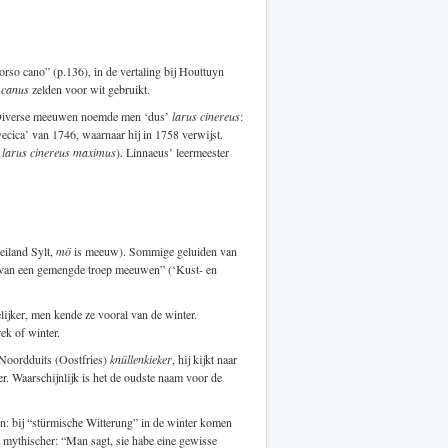
orso cano” (p.136), in de vertaling bij Houttuyn
d
canus
zelden voor wit gebruikt.
Diverse meeuwen noemde men ‘dus’
larus cinereus
:
ecica’ van 1746, waarnaar hij in 1758 verwijst.
s
larus cinereus maximus
). Linnaeus’ leermeester
iland Sylt,
mö
is meeuw). Sommige geluiden van
d van een gemengde troep meeuwen” (‘Kust- en
jker, men kende ze vooral van de winter.
ek of winter.
. Noordduits (Oostfries)
knüllenkieker
, hij kijkt naar
r. Waarschijnlijk is het de oudste naam voor de
in: bij “stürmische Witterung” in de winter komen
a mythischer: “Man sagt, sie habe eine gewisse