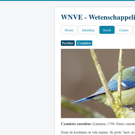
WNVE - Wetenschappeli
Home
Inleiding
Soort
Genus
Paridae
Cyanistes
Cyanistes caeruleus
(Linnaeus 1758: Parus caerule
Zoals de koolmees in vele namen ‘de grote’ heet, zo