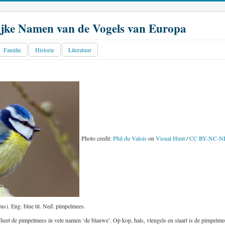
jke Namen van de Vogels van Europa
Familie
Historie
Literatuur
Photo credit:
Phil du Valois
on
Visual Hunt
/
CC BY-NC-N
us). Eng. blue tit. Ned. pimpelmees.
 heet de pimpelmees in vele namen ‘de blauwe’. Op kop, hals, vleugels en staart is de pimpelm