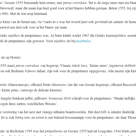
petje’. Gesner 1555 benoemde hem ermee, met
parus coeruleus
: 'het is de enige mees met een bl
blawmeiß
, maar díe naam kan heel goed voor al het blauwe hebben gestaan. Belon 1555, bij z
p.369). Met de zon erop helemaal.
e kleur van de hemel aan, via *caelo-lo-s was het woord juist ook gevórmd uit caelum: de heme
oewel een deel ook voor al het blauw zal staan.
Grieks
aigithos
de pimpelmees was. Al beter klinkt André 1967 die Grieks
kuanaiginthos
noemt
óók de pimpelmees zijn geweest. Voor
aigithos
zie bij
aegithalos
.
 zie op Home):
 1555 naast
parus coeruleus
van hogerop. Vlaams
inkele kees
, ‘kleine mees’, tegenover
dobbele
, en ook Brabants
bijmees
aldaar, zijn ook voor de pimpelmees opgegeven). Alle mezen zijn klei
aiske
(blauwmeesje), officieel Duits
blaumeise
(zie die van Gesner hogerop), officieel Russisc
kleine prins, vanwege de delicate kleuren).
 Jungfer betekent juffer, juffrouw. Svensson 2010 schrijft over de pimpelmees: “Maakt lieflijke
wegen ihres zarten, weichlichen Wesens’.
 ze verstoring van het nest met vinnige uithalen beantwoorden. Het deel
billy
is minder duidelijk.
. Er is ook
biting tom
, en
tomtit
is een bekend koosnaampje voor de pimpelmees: als daar Thoma
uits: in Bechstein 1795 was het
pimpelmeise
en Gesner 1555 had uit Longolius 1544 Duits
pim