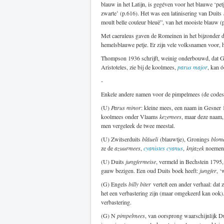
blauw in het Latijn, is gegéven voor het blauwe ‘
zwarte’ (p.616). Het was een latinisering van Duits
moult belle couleur bleuë”, van het mooiste blauw (
Met caeruleus gaven de Romeinen in het bijzonder d
hemelsblauwe petje. Er zijn vele volksnamen voor, h
Thompson 1936 schrijft, weinig onderbouwd, dat 
Aristoteles, zie bij de koolmees,
parus major
, kan 
-
Enkele andere namen voor de pimpelmees (de codes
(U)
Parus minor
: kleine mees, een naam in Gesner
koolmees onder Vlaams
kezemees
, maar deze naam
men vergeleek de twee meestal.
(U) Zwitserduits
bläueli
(blauwtje), Gronings
blom
ze de
azuurmees
,
cyanistes cyanus
,
knjazek
noemen: 
(U) Duits
jungfermeise
, vermeld in Bechstein 1795,
gauw bezigen. Een oud Duits boek heeft:
jungfer
, ‘
(G) Engels
billy biter
vertelt een ander verhaal: dat
het een verbastering zijn (maar omgekeerd kan ook)
verbastering.
(G) N
pimpelmees
, van oorsprong waarschijnlijk D