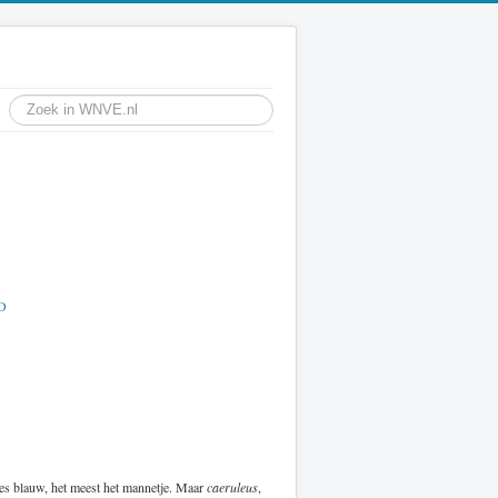
D
ees blauw, het meest het mannetje. Maar
caeruleus
,