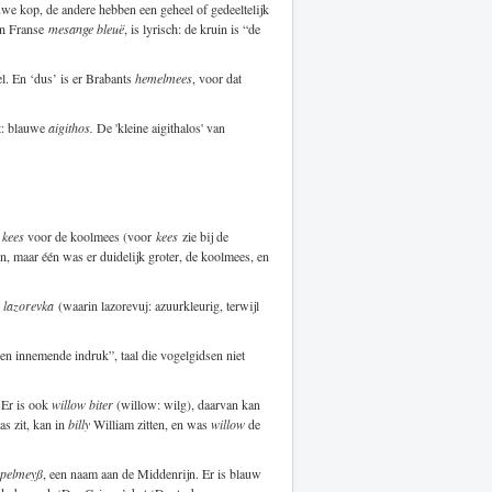
auwe kop, de andere hebben een geheel of gedeeltelijk
ijn Franse
mesange bleuë
, is lyrisch: de kruin is “de
l. En ‘dus’ is er Brabants
hemelmees
, voor dat
: blauwe
aigithos.
De 'kleine aigithalos' van
 kees
voor de koolmees (voor
kees
zie bij de
n, maar één was er duidelijk groter, de koolmees, en
h
lazorevka
(waarin lazorevuj: azuurkleurig, terwijl
 en innemende indruk”, taal die vogelgidsen niet
 Er is ook
willow biter
(willow: wilg), daarvan kan
s zit, kan in
billy
William zitten, en was
willow
de
pelmeyß
, een naam aan de Middenrijn. Er is blauw