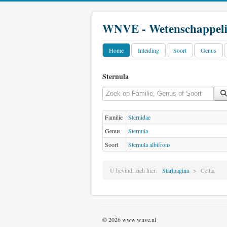
WNVE - Wetenschappeli
Home
Inleiding
Soort
Genus
Sternula
Vul een deel van de titel in
Familie
Sternidae
Genus
Sternula
Soort
Sternula albifrons
U bevindt zich hier:
Startpagina
Cettia
© 2026 www.wnve.nl