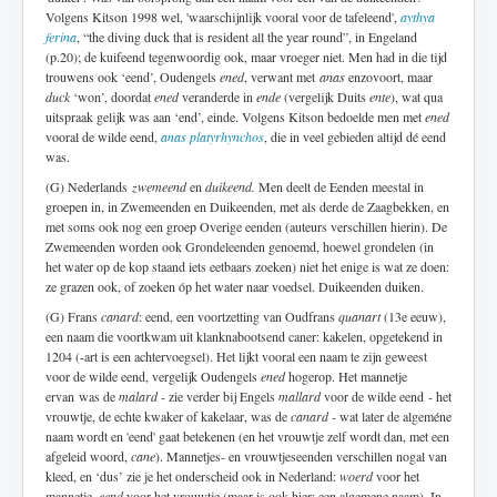
Volgens Kitson 1998 wel, 'waarschijnlijk vooral voor de tafeleend',
aythya
ferina
, “the diving duck that is resident all the year round”, in Engeland
(p.20); de kuifeend tegenwoordig ook, maar vroeger niet. Men had in die tijd
trouwens ook ‘eend’, Oudengels
ened
, verwant met
anas
enzovoort, maar
duck
‘won’, doordat
ened
veranderde in
ende
(vergelijk Duits
ente
), wat qua
uitspraak gelijk was aan ‘end’, einde. Volgens Kitson bedoelde men met
ened
vooral de wilde eend,
anas platyrhynchos
, die in veel gebieden altijd dé eend
was.
(G) Nederlands
zwemeend
en
duikeend.
Men deelt de Eenden meestal in
groepen in, in Zwemeenden en Duikeenden, met als derde de Zaagbekken, en
met soms ook nog een groep Overige eenden (auteurs verschillen hierin). De
Zwemeenden worden ook Grondeleenden genoemd, hoewel grondelen (in
het water op de kop staand iets eetbaars zoeken) niet het enige is wat ze doen:
ze grazen ook, of zoeken óp het water naar voedsel. Duikeenden duiken.
(G) Frans
canard
: eend, een voortzetting van Oudfrans
quanart
(13e eeuw),
een naam die voortkwam uit klanknabootsend caner: kakelen, opgetekend in
1204 (-art is een achtervoegsel). Het lijkt vooral een naam te zijn geweest
voor de wilde eend, vergelijk Oudengels
ened
hogerop. Het mannetje
ervan was de
malard
- zie verder bij Engels
mallard
voor de wilde eend - het
vrouwtje, de echte kwaker of kakelaar, was de
canard
- wat later de algeméne
naam wordt en 'eend' gaat betekenen (en het vrouwtje zelf wordt dan, met een
afgeleid woord,
cane
). Mannetjes- en vrouwtjeseenden verschillen nogal van
kleed, en ‘dus’ zie je het onderscheid ook in Nederland:
woerd
voor het
mannetje,
eend
voor het vrouwtje (maar is ook hier: een algemene naam). In