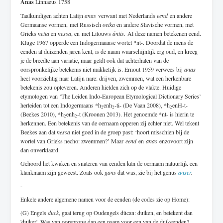
Anas
Linnaeus 1758
Taalkundigen achten Latijn
anas
verwant met Nederlands
eend
en andere
Germaanse vormen, met Russisch
oetka
en andere Slavische vormen, met
Grieks
netta
en
nessa
, en
met Litouws
ántis
.
Al deze namen betekenen eend.
Kluge 1967 opperde een Indogermaanse wortel *nt-. Doordat de mens de
eenden al duizenden jaren kent, is de naam waarschijnlijk erg oud, en kreeg
je de breedte aan variatie, maar geldt ook dat achterhalen van de
oorspronkelijke betekenis niet makkelijk is. Ernout 1959 verwees bij
anas
heel voorzichtig naar Latijn nare: drijven, zwemmen, wat een herkenbare
betekenis zou opleveren. Anderen hielden zich op de vlakte. Huidige
etymologen van ‘The Leiden Indo-European Etymological Dictionary Series’
herleiden tot een Indogermaans *h
enh
-ti- (De Vaan 2008), *h
enH-t-
2
2
2
(Beekes 2010), *h
enh
-t (Kroonen 2013). Het genoemde *nt- is hierin te
2
2
herkennen. Een betekenis van de oernaam opperen zij echter niet. Wel tekent
Beekes aan dat
nessa
niet goed in de groep past: ‘hoort misschien bij de
wortel van Grieks necho: zwemmen?’ Maar
eend
en
anas
enzovoort zijn
dan onverklaard.
Gehoord het kwaken en snateren van eenden kán de oernaam natuurlijk een
klanknaam zijn geweest. Zoals ook
gans
dat was, zie bij het genus
anser
.
-
Enkele andere algemene namen voor de eenden (de codes zie op Home):
(G) Engels
duck
, gaat terug op Oudengels dûcan: duiken, en betekent dan
'duiker'. Was van oorsprong dan een naam voor een van de duikeenden?