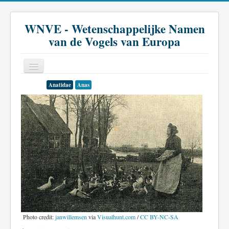
WNVE - Wetenschappelijke Namen
van de Vogels van Europa
Anatidae
Anas
Home
Inleiding
Soort
Genus
Familie
Historie
Literatuur
Photo credit:
janwillemsen
via
Visualhunt.com
/
CC BY-NC-SA