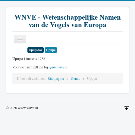
WNVE - Wetenschappelijke Namen
van de Vogels van Europa
Upupidae
Upupa
Home
Upupa
Linnaeus 1758
Inleiding
Voor de naam zelf zie bij
upupa epops
.
Soort
U bevindt zich hier:
Startpagina
Genus
Upupa
Genus
Familie
© 2026 www.wnve.nl
Historie
Literatuur