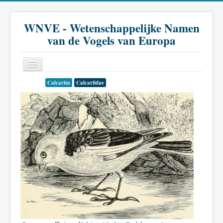
WNVE - Wetenschappelijke Namen
van de Vogels van Europa
Calcarius
Calcariidae
Home
Inleiding
Soort
Genus
Familie
Historie
Literatuur