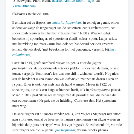
Sneeuwgors. Photo credit:
Internet Archive Book Images
via
VisualHunt.com
Calcarius
Bechstein 1802
Bechstein zet de ijsgors, nu
calcarius lapponicus
, in een eigen genus, onder
andere vanwege de lange nagel aan de achterteen, een 'Lerchensporn', een
spoor zoals leeuweriken hebben ('Taschenbuch' I-131). Waarschijnlijk
bedoelde hij spoordrager, of spoortoner (Latijn calcar: spoor, Latijn -arius:
met betrekking tot, maar -arius kon ook een handelend persoon creëren:
iemand die iets doet, ‘met betrekking tot’ het genoemde, vergelijk bij
falco
columbarius
).
Later, in 1815, geeft Bernhard Meyer als genus voor de ijsgors
plectrophanes
: de spoortonende (Grieks plekton: spoor van de haan, phaino:
tonen, vergelijk ‘fenomeen’: iets wat verschijnt, zichtbaar wordt). Nog niets
aan de hand: het is een synoniem van
calcarius
, met net als daarin alleen de
ijsgors. En er is ook nog niets aan de hand wanneer Meyer in 1822 de
sneeuwgors, die óók een lange achterteen heeft, óók in
plectrophanes
plaatst.
Maar in 1882 past Stejneger de ‘regel van de prioriteit’ toe, die bepaalt dat
een oudere naam vóórgaat, zie de Inleiding.
Calcarius
dus. Het synoniem
moet weg.
De sneeuwgors zat nu ineens zonder genus, kon volgens Stejneger niet ‘mee’
naar
calcarius,
omdat de twee genusnamen synoniemen van elkaar waren en
bij beide de ijsgors het ‘type’ was (het zijn 'regels'). En zo bedenkt hij voor de
sneeuwgors een nieuw genus,
plectrophenax
,
waarin Grieks phenax