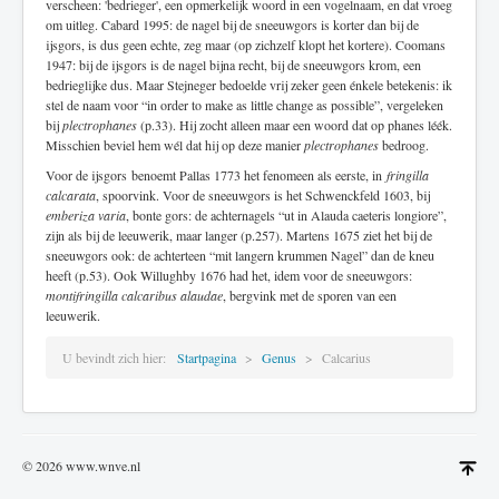
verscheen: 'bedrieger', een opmerkelijk woord in een vogelnaam, en dat vroeg
om uitleg. Cabard 1995: de nagel bij de sneeuwgors is korter dan bij de
ijsgors, is dus geen echte, zeg maar (op zichzelf klopt het kortere). Coomans
1947: bij de ijsgors is de nagel bijna recht, bij de sneeuwgors krom, een
bedrieglijke dus. Maar Stejneger bedoelde vrij zeker geen énkele betekenis: ik
stel de naam voor “in order to make as little change as possible”, vergeleken
bij
plectrophanes
(p.33). Hij zocht alleen maar een woord dat op phanes léék.
Misschien beviel hem wél dat hij op deze manier
plectrophanes
bedroog.
Voor de ijsgors benoemt Pallas 1773 het fenomeen als eerste, in
fringilla
calcarata
, spoorvink. Voor de sneeuwgors is het Schwenckfeld 1603, bij
emberiza varia
, bonte gors: de achternagels “ut in Alauda caeteris longiore”,
zijn als bij de leeuwerik, maar langer (p.257). Martens 1675 ziet het bij de
sneeuwgors ook: de achterteen “mit langern krummen Nagel” dan de kneu
heeft (p.53). Ook Willughby 1676 had het, idem voor de sneeuwgors:
montifringilla calcaribus alaudae
, bergvink met de sporen van een
leeuwerik.
U bevindt zich hier:
Startpagina
Genus
Calcarius
© 2026 www.wnve.nl