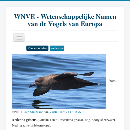
WNVE - Wetenschappelijke Namen
van de Vogels van Europa
Procellariidae
Ardenna
Home
Inleiding
Soort
Photo
Genus
Familie
Historie
credit:
Blake Matheson
via
VisualHunt
/
CC BY-NC
Literatuur
Ardenna griseus
(Gmelin 1789: Procellaria grisea). Eng. sooty shearwater.
Ned. grauwe pijlstormvogel.