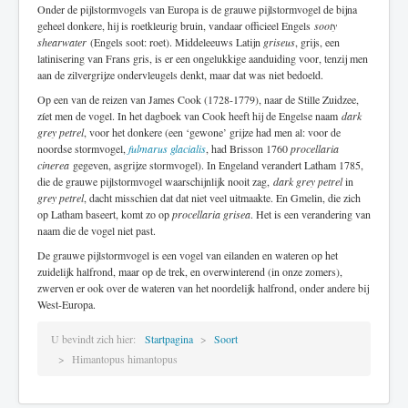
Onder de pijlstormvogels van Europa is de grauwe pijlstormvogel de bijna
geheel donkere, hij is roetkleurig bruin, vandaar officieel Engels
sooty
shearwater
(Engels soot: roet). Middeleeuws Latijn
griseus
, grijs, een
latinisering van Frans gris, is er een ongelukkige aanduiding voor, tenzij men
aan de zilvergrijze ondervleugels denkt, maar dat was niet bedoeld.
Op een van de reizen van James Cook (1728-1779), naar de Stille Zuidzee,
zíet men de vogel. In het dagboek van Cook heeft hij de Engelse naam
dark
grey petrel
, voor het donkere (een ‘gewone’ grijze had men al: voor de
noordse stormvogel,
fulmarus glacialis
, had Brisson 1760
procellaria
cinerea
gegeven, asgrijze stormvogel). In Engeland verandert Latham 1785,
die de grauwe pijlstormvogel waarschijnlijk nooit zag,
dark grey petrel
in
grey petrel
, dacht misschien dat dat niet veel uitmaakte. En Gmelin, die zich
op Latham baseert, komt zo op
procellaria grisea
. Het is een verandering van
naam die de vogel niet past.
De grauwe pijlstormvogel is een vogel van eilanden en wateren op het
zuidelijk halfrond, maar op de trek, en overwinterend (in onze zomers),
zwerven er ook over de wateren van het noordelijk halfrond, onder andere bij
West-Europa.
U bevindt zich hier:
Startpagina
Soort
Himantopus himantopus