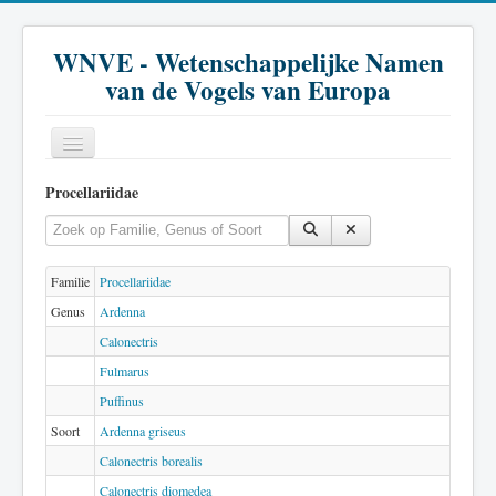
WNVE - Wetenschappelijke Namen
van de Vogels van Europa
Procellariidae
Home
Vul een deel van de titel in
Toon #
Inleiding
Soort
Familie
Procellariidae
Genus
Ardenna
Genus
Calonectris
Familie
Fulmarus
Historie
Puffinus
Soort
Ardenna griseus
Literatuur
Calonectris borealis
Calonectris diomedea