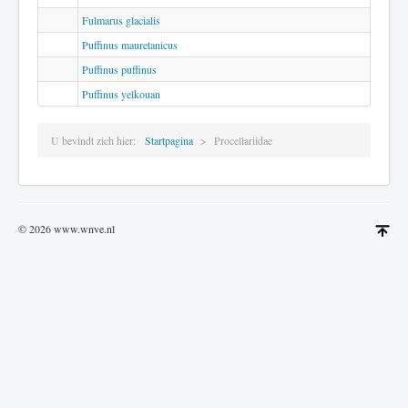
Fulmarus glacialis
Puffinus mauretanicus
Puffinus puffinus
Puffinus yelkouan
U bevindt zich hier:
Startpagina
Procellariidae
© 2026 www.wnve.nl