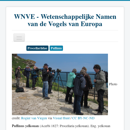
WNVE - Wetenschappelijke Namen
van de Vogels van Europa
Procellariidae
Puffinus
Home
Inleiding
Soort
Genus
Photo
Familie
Historie
Literatuur
credit:
Rogier van Viegen
via
Visual Hunt
/
CC BY-NC-ND
Puffinus yelkouan
(Acerbi 1827: Procellaria yelkouan). Eng. yelkouan