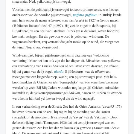
shearwater. Ned. yelkouanpijlstormvogel.
Voordat men de yelkouanpijlstormvogel tot soort promoveerde, was het een
ondersoort van de noordse pijlstormvogel,
puffinus puffinus
. In Turkije kende
men hem onder de naam
yelkovan
, waarvan Acerbi in 1827
yelkouan
maakt
('Biblioteca Italiana', deel 47, p.297). Hij ziet de vogel in de Bosporus, bij
Büyükdere, nu een deel van Istanboel. Turks yel is de wind, kovan hoort bij
kovmak: verjagen. En als gewoon woord is yelkovan: windvaan. De
vógelnaam betekent, vrij vertaald: die jacht maakt op de wind, die vliegt met
de wind. Nog vrijer: stormvogel.
Windvaan past, bij een pijlstormvogel, en is daarmee een ‘voldoende
verklaring’. Maar het kan ook zijn dat het dieper zit. Misschien was
yelkovan
een verbastering van Grieks
halkuon
of een latere vorm daarvan, zie
alkuon
bij het genus van de ijsvogel,
alcedo
. Bij Homerus was de
alkuon
een
zeevogel met een klagende roep, wat bij een pijlstormvogel past. Met hals-
kuon maakten de Grieken er iets ‘begrijpelijks’ van (de vogel kon 'zwanger
worden' op zee). Bij Büyükdere woonden nog lange tijd Grieken: misschien
noemden zij de yelkouanpijlstormvogel
halkuon
, namen de Turken dit over en
werd het in hún taal yel-kovan (vogel die de wind najaagt).
In een verhandeling over de Zwarte Zee had de Griek Arrianos (circa 95-175)
het over ‘kraaien van de zee’, hij zag ze bij de monding van de Donau
(vergelijk bij de noordse pijlstormvogel de ‘raven’ van de Vikingen). Door
de beschrijving denkt Thompson 1936 dat het een pijlstormvogel was en
gezien de Zwarte Zee kan het dan yelkouan zijn geweest (Arnott 2007 denkt
idem). De naam zou geïnspireerd kunnen zijn op 'koronai einaliai' bij