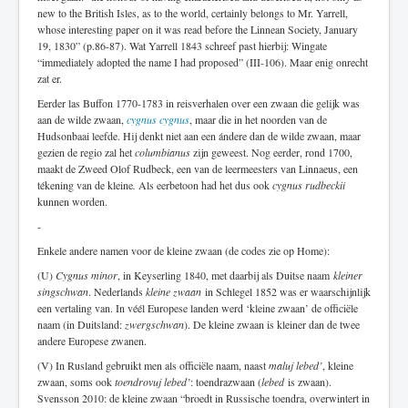
new to the British Isles, as to the world, certainly belongs to Mr. Yarrell,
whose interesting paper on it was read before the Linnean Society, January
19, 1830” (p.86-87). Wat Yarrell 1843 schreef past hierbij: Wingate
“immediately adopted the name I had proposed” (III-106). Maar enig onrecht
zat er.
Eerder las Buffon 1770-1783 in reisverhalen over een zwaan die gelijk was
aan de wilde zwaan,
cygnus cygnus
, maar die in het noorden van de
Hudsonbaai leefde. Hij denkt niet aan een ándere dan de wilde zwaan, maar
gezien de regio zal het
columbianus
zijn geweest. Nog eerder, rond 1700,
maakt de Zweed Olof Rudbeck, een van de leermeesters van Linnaeus, een
tékening van de kleine
.
Als eerbetoon had het dus ook
cygnus rudbeckii
kunnen worden.
-
Enkele andere namen voor de kleine zwaan (de codes zie op Home):
(U)
Cygnus minor
, in Keyserling 1840, met daarbij als Duitse naam
kleiner
singschwan
. Nederlands
kleine zwaan
in Schlegel 1852 was er waarschijnlijk
een vertaling van. In véél Europese landen werd ‘kleine zwaan’ de officiële
naam (in Duitsland:
zwergschwan
). De kleine zwaan is kleiner dan de twee
andere Europese zwanen.
(V) In Rusland gebruikt men als officiële naam, naast
maluj lebed’
, kleine
zwaan, soms ook
toendrovuj lebed’
: toendrazwaan (
lebed
is zwaan).
Svensson 2010: de kleine zwaan “broedt in Russische toendra, overwintert in