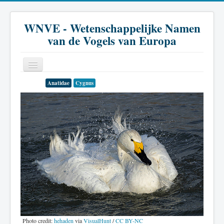
WNVE - Wetenschappelijke Namen
van de Vogels van Europa
Anatidae
Cygnus
Home
Inleiding
Soort
Genus
Familie
Historie
Literatuur
Photo credit:
hehaden
via
VisualHunt
/
CC BY-NC