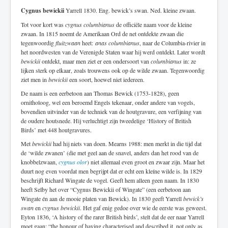
Cygnus bewickii
Yarrell 1830. Eng. bewick’s swan. Ned. kleine zwaan.
Tot voor kort was
cygnus columbianus
de officiële naam voor de kleine
zwaan. In 1815 noemt de Amerikaan Ord de net ontdekte zwaan die
tegenwoordig
fluitzwaan
heet:
anas columbianus
, naar de Columbia-rivier in
het noordwesten van de Verenigde Staten waar hij werd ontdekt. Later wordt
bewickii
ontdekt, maar men ziet er een ondersoort van
columbianus
in: ze
lijken sterk op elkaar, zoals trouwens ook op de wilde zwaan. Tegenwoordig
ziet men in
bewickii
een soort, hoewel niet iedereen.
De naam is een eerbetoon aan Thomas Bewick (1753-1828), geen
ornitholoog, wel een beroemd Engels tekenaar, onder andere van vogels,
bovendien uitvinder van de techniek van de houtgravure, een verfijning van
de oudere houtsnede. Hij verluchtigt zijn tweedelige ‘History of British
Birds’ met 448 houtgravures.
Met
bewickii
had hij niets van doen. Mearns 1988: men merkt in die tijd dat
de ‘wilde zwanen’ (die met geel aan de snavel, anders dan het rood van de
knobbelzwaan,
cygnus olor
) niet allemaal even groot en zwaar zijn. Maar het
duurt nog even voordat men begrijpt dat er echt een kleíne wilde is. In 1829
beschrijft Richard Wingate de vogel. Geeft hem alleen geen naam. In 1830
heeft Selby het over “Cygnus Bewickii of Wingate” (een eerbetoon aan
Wingate én aan de mooie platen van Bewick). In 1830 geeft Yarrell
bewick’s
swan
en
cygnus bewickii
. Het gaf enig gedoe over wie de eerste was geweest.
Eyton 1836, ‘A history of the rarer British birds’, stelt dat de eer naar Yarrell
moet gaan: “the honour of having characterised and described it, not only as