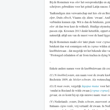
Bij de Romeinen was
olor
het oorspronkelijke en 
schrijvers gebruikten voor het geluid Latijn raucus: 
Taalkundigen zien verwantschap met Iers
ela
en Bre
elptr
, Duits
elbsch
, Vlaams
elp
, idem: ‘zwaan’. And
verbinden kunnen zijn. Wit is dan de betekenis, gezi
olor
zit dan twee keer de witheid). Huidige etymol
passen zijn. Kroonen 2013 denkt hetzelfde, oppert
natuurlijk altijd een van de meest voor de hand lig
Bij de Romeinen maakt
olor
later plaats voor
cygnu
betekent dan wat sommigen ook in
cygnus
wilden zi
knobbelzwaan - dat mogelijk tot het bekende idee va
“Prolonged exhalation of air from trachea in dying 
-
Enkele andere namen voor de knobbelzwaan (de cod
(U) N
knobbelzwaan
, een naam voor de zwarte knob
Bechstein 1809, als
höcker-schwan
. Als wetenschap
(G) E
mute swan
, vergelijk
lagopus mutus
voor het
‘omdat in Rusland de wilde zwaan [
cygnus cygnus
]
gevaar, en zo komt hij op zijn nieuwe naam:
mute s
(V) Nederlands
zwaan
, Duits
schwan
, enzovoort:
Italiaans
cigno reale
, vrij vertaald: dé zwaan. In N