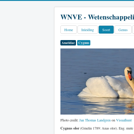
WNVE - Wetenschappeli
Home
Inleiding
Soort
Genus
Anatidae
Cygnus
Photo credit:
Jan Thomas Landgren
on
Visualhunt
Cygnus olor
(Gmelin 1789: Anas olor). Eng. mute