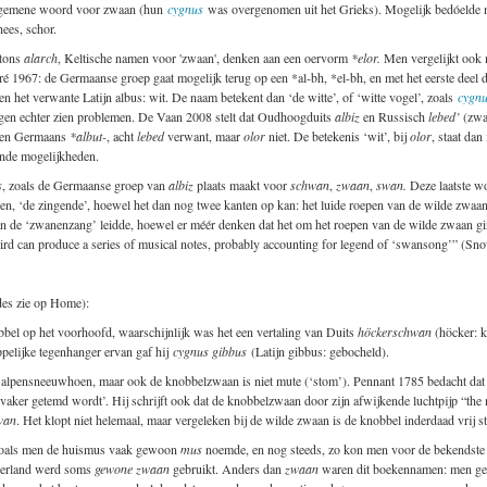
algemene woord voor zwaan (hun
cygnus
was overgenomen uit het Grieks). Mogelijk bedóelde
hees, schor.
tons
alarch
, Keltische namen voor 'zwaan', denken aan een oervorm
*elor.
Men vergelijkt ook
ré 1967: de Germaanse groep gaat mogelijk terug op een *al-bh, *el-bh, en met het eerste deel
en het verwante Latijn albus: wit. De naam betekent dan ‘de witte’, of ‘witte vogel’, zoals
cygn
ogen echter zien problemen. De Vaan 2008 stelt dat Oudhoogduits
albiz
en Russisch
lebed’
(zwa
 een Germaans
*albut-
, acht
lebed
verwant, maar
olor
niet. De betekenis ‘wit’, bij
olor
, staat dan
gende mogelijkheden.
s
, zoals de Germaanse groep van
albiz
plaats maakt voor
schwan
,
zwaan
,
swan.
Deze laatste w
en, ‘de zingende’, hoewel het dan nog twee kanten op kan: het luide roepen van de wilde zwaan
n de ‘zwanenzang’ leidde, hoewel er méér denken dat het om het roepen van de wilde zwaan ging
bird can produce a series of musical notes, probably accounting for legend of ‘swansong’” (Sn
es zie op Home):
bel op het voorhoofd, waarschijnlijk was het een vertaling van Duits
höckerschwan
(höcker: k
pelijke tegenhanger ervan gaf hij
cygnus gibbus
(Latijn gibbus: gebocheld).
 alpensneeuwhoen, maar ook de knobbelzwaan is niet mute (‘stom’). Pennant 1785 bedacht da
 vaker getemd wordt’. Hij schrijft ook dat de knobbelzwaan door zijn afwijkende luchtpijp “the mo
wan
. Het klopt niet helemaal, maar vergeleken bij de wilde zwaan is de knobbel inderdaad vrij sti
 zoals men de huismus vaak gewoon
mus
noemde, en nog steeds, zo kon men voor de bekendste
ederland werd soms
gewone zwaan
gebruikt. Anders dan
zwaan
waren dit boekennamen: men geb