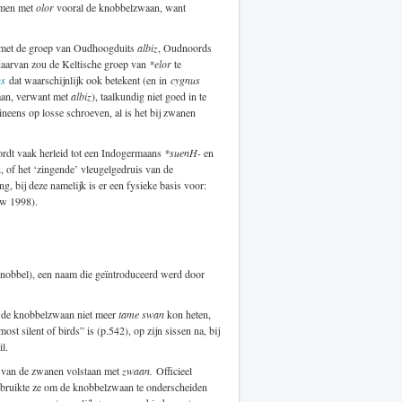
 men met
olor
vooral de knobbelzwaan, want
 met de groep van Oudhoogduits
albiz
, Oudnoords
 daarvan zou de Keltische groep van
*elor
te
us
dat waarschijnlijk ook betekent (en in
cygnus
an, verwant met
albiz
), taalkundig niet goed in te
 ineens op losse schroeven, al is het bij zwanen
ordt vaak herleid tot een Indogermaans
*suenH-
en
, of het ‘zingende’ vleugelgedruis van de
, bij deze namelijk is er een fysieke basis voor:
ow 1998).
nobbel), een naam die geïntroduceerd werd door
t de knobbelzwaan niet meer
tame swan
kon heten,
st silent of birds” is (p.542), op zijn sissen na, bij
l.
 van de zwanen volstaan met
zwaan.
Officieel
ruikte ze om de knobbelzwaan te onderscheiden