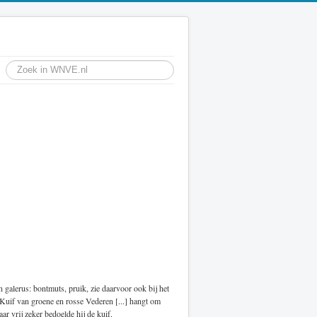
 galerus: bontmuts, pruik, zie daarvoor ook bij het
ne Kuif van groene en rosse Vederen [...] hangt om
r vrij zeker bedoelde hij de kuif.