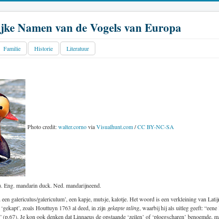
jke Namen van de Vogels van Europa
Familie
Historie
Literatuur
Photo credit:
walter.corno
via
Visualhunt.com
/
CC BY-NC-SA
). Eng. mandarin duck. Ned. mandarijneend.
en galericulus/galericulum’, een kapje, mutsje, kalotje. Het woord is een verkleining van Latijn
gekapt’, zoals Houttuyn 1763 al deed, in zijn
gekapte taling
, waarbij hij als uitleg geeft: “ee
t” (p.67). Je kon ook denken dat Linnaeus de opstaande ‘zeilen’ of ‘ploegscharen’ benoemde, maa