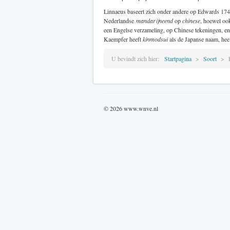
Linnaeus baseert zich onder andere op Edwards 174
Nederlandse
mandarijneend
op
chinese
, hoewel ook
een Engelse verzameling, op Chinese tekeningen, en b
Kaempfer heeft
kinmodsui
als de Japanse naam, heef
U bevindt zich hier:
Startpagina
Soort
© 2026 www.wnve.nl