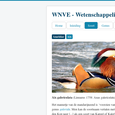
WNVE - Wetenschappeli
Home
Inleiding
Soort
Genus
Anatidae
Aix
Aix galericulata
(Linnaeus 1758: Anas galericulata
Het mannetje van de mandarijneend is ‘voorzien van e
genus
galerida
.
Men kan de soortnaam vertalen met ‘
den Kop neer [...] als een soort van Kapzel of Kalo