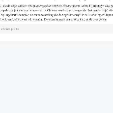
7, die de vogel
chinese teal
en
querquedula sinensis elegans
noemt,
taling
bij Houttuyn was ge
 op de oranje kleur van het gewaad dat Chinese mandarijnen droegen (in ‘het mandarijntje’ zit 
ij Engelbert Kaempfer, de eerste westerling die de vogel beschrijft, in “Historia Imperii Japon
t ook een kleine zwart-wit-tekening. De tekening geeft een strakke kap, en de twee zeilen.
Emberiza pusilla