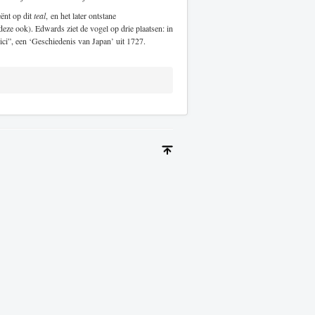
ënt op dit
teal
, en het later ontstane
deze ook). Edwards ziet de vogel op drie plaatsen: in
ici”, een ‘Geschiedenis van Japan’ uit 1727.