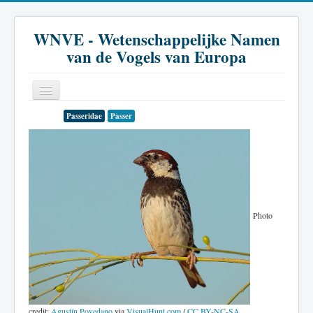
WNVE - Wetenschappelijke Namen
van de Vogels van Europa
Passeridae
Passer
Home
Inleiding
Soort
Genus
Photo
Familie
Historie
Literatuur
credit:
Agustín Povedano
via
VisualHunt.com
/
CC BY-NC-SA