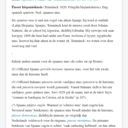
Passer hispaniolensis
(Temminck 1820: Fringilla hispaniolensis). Eng.
spanish sparrow. Ned. spaanse mus.
De
spaanse mus
is niet een vogel van alleen Spanje: hij werd er ontdekt
(Latijn Hispania: Spanje). Temminck kent de nieuwe soort door Johann
Natterer, die er schoot bij Algeciras, dichtbij Gibraltar. Hij verwijst ook naar
Savigny 1809 die hem had onder een Frans
moineau d’égypte
, egyptische
mus, hoewel hij dáár alleen in de winter zit. Temminck: we weten over deze
soort nog niet veel.
-
Enkele andere namen voor de spaanse mus (de codes zie op Home):
(U) Officieel Spaans
gorrión moruno
: moorse mus, voor het vele zwart,
meer dan de huismus heeft.
(V) Officieel Italiaans
passera sarda
: sardijnse mus (
passera
is de huismus,
die ook
passera europea
wordt genoemd). Vanuit Italiaans zicht is het een
sardijnse, geen spáánse mus. Savi 1829 gaf de naam, met in de tekst: hij is
“comune in Sardegna, in Corsica, ed in Sicilia” (p.107).
(?) Spaans
pájaro cagón
. Wanneer er 'schuwe mus' staat (cagón kan
'bevreesd mens' betekenen): de spaanse mus broedt minder dan de huismus,
passer domesticus
, dichtbij de mensen, en vergelijk dan
Nederlands
veldmosch
voor de ringmus,
passer montanus
. De primaire
betekenis van Spaans cagón is echter: 'vaak ontlasting hebbend', en dan zitten