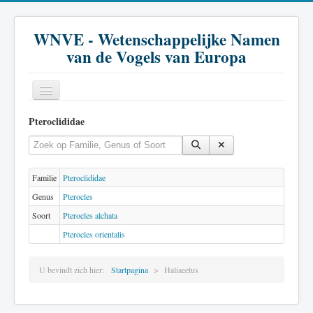
WNVE - Wetenschappelijke Namen
van de Vogels van Europa
Pteroclididae
Home
Vul een deel van de titel in
Toon #
Inleiding
Soort
Familie
Pteroclididae
Genus
Pterocles
Genus
Soort
Pterocles alchata
Familie
Pterocles orientalis
Historie
U bevindt zich hier:
Startpagina
Haliaeetus
Literatuur