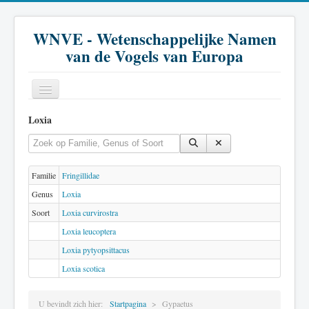
WNVE - Wetenschappelijke Namen
van de Vogels van Europa
Loxia
Home
Vul een deel van de titel in
Toon #
Inleiding
Soort
Familie
Fringillidae
Genus
Loxia
Genus
Soort
Loxia curvirostra
Familie
Loxia leucoptera
Historie
Loxia pytyopsittacus
Loxia scotica
Literatuur
U bevindt zich hier:
Startpagina
Gypaetus