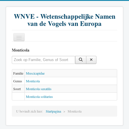
WNVE - Wetenschappelijke Namen
van de Vogels van Europa
Monticola
Home
Vul een deel van de titel in
Toon #
Inleiding
Soort
Familie
Muscicapidae
Genus
Monticola
Genus
Soort
Monticola saxatilis
Familie
Monticola solitarius
Historie
U bevindt zich hier:
Startpagina
Monticola
Literatuur