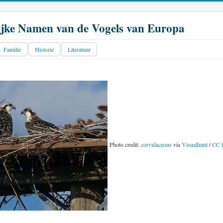
jke Namen van de Vogels van Europa
Familie
Historie
Literatuur
Photo credit:
corvidaceous
via
Visualhunt
/
CC 