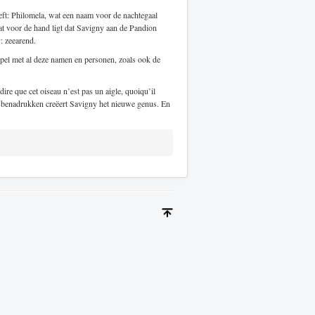
ft: Philomela, wat een naam voor de nachtegaal
dat voor de hand ligt dat Savigny aan de Pandion
s
: zeearend.
pel met al deze namen en personen, zoals ook de
ire que cet oiseau n’est pas un aigle, quoiqu’il
 te benadrukken creëert Savigny het nieuwe genus. En