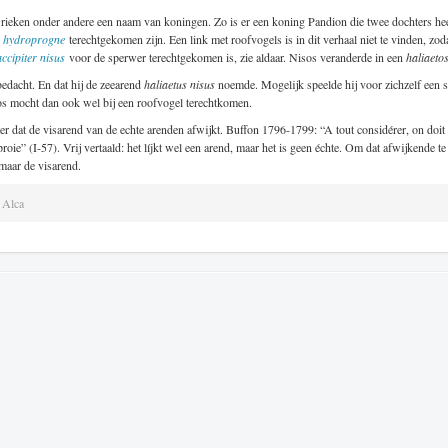
ieken onder andere een naam van koningen. Zo is er een koning Pandion die twee dochters hee
n
hydroprogne
terechtgekomen zijn. Een link met roofvogels is in dit verhaal niet te vinden, zo
accipiter nisus
voor de sperwer terechtgekomen is, zie aldaar. Nisos veranderde in een
haliaeto
edacht. En dat hij de zeearend
haliaetus nisus
noemde. Mogelijk speelde hij voor zichzelf een s
s mocht dan ook wel bij een roofvogel terechtkomen.
ker dat de visarend van de echte arenden afwijkt. Buffon 1796-1799: “A tout considérer, on doit d
roie” (I-57). Vrij vertaald: het líjkt wel een arend, maar het is geen échte. Om dat afwijkende
 maar de visarend.
Alca