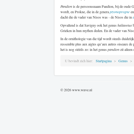
Pandion
is de persoonsnaam Pandion, bij de oude Gr
wordt, en Prokne, die in de genera
ptyonoprogne
e
dacht die de vader van Nisos was - de Nisos die in
Opvallend is dat Savigny ook het genus
haliaeetus
b
Grieken in hun mythen deden. En de vader van Niso
In de ornithologie van die tijd wordt steeds duidelij
ressemble plus aux aigles qu’aux autres oiseaux de p
het is nog stééds zo: in het genus
pandion
zit alleen
U bevindt zich hier:
Startpagina
Genus
© 2026 www.wnve.nl