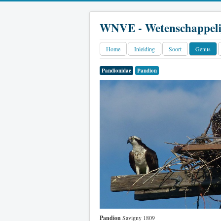
WNVE - Wetenschappeli
Home
Inleiding
Soort
Genus
Pandionidae
Pandion
Pandion
Savigny 1809