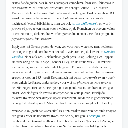
ermee dat de goden haar in een nachtegaal veranderen, haar zus Philomela in
een zwaluw. “For some reason” echter, zo schrijft Pollard 1977, draaien
Romeinse dichters het om: Philomela wordt nachtegaal, Prokne zwaluw. Dit
wordt de dominante versie en zo wordt
philomela
een naam voor de
nachtegaal (vooral bij dichters, maar zie ook
turdus philomelos
), en wordt
procne
of
progne
een naam voor zwaluw, bij de Romeinen de boerenzwaluw
(idem vooral bij dichters, het worden geen échte namen). Het deel progne in
ptyonoprogne
is dus: zwaluw.
In ptyono- zit Grieks ptuon: de wan, een voorwerp waarmee men het koren
de hoogte in gooide om het van het kaf te zuiveren. Bij de kieviet, in
vanellus
vanellus
, zit er ook een. Reichenbach geeft geen uitleg. Jobling 1991 oppert
als verklaring de “tail shape”, zonder uitleg, en de editie van 2010 trekt het
idee weer in, zonder een alternatief te geven. De wan is meestal een platte,
geronde mand: bij een staart zal men daaraan niet snel denken. Een argument
ertegen is ook: in 1854 geeft Reichenbach het genus
ptyonornis
(wan-vogel)
voor enkele kolibries, onder andere voor wat nu
phaethornis eurynome
is -
het zijn vogels met een spitse, getrapt toelopende staart, een heel ander type
staart. Wel eindigen de zwarte staartpennen in witte punten, terwijl de
rotszwaluw witte ‘venstertjes’ op de staart heeft. Beide zie je goed wanneer
de vogel de staart spreidt. Maar een beeld van een wan roept ook dit niet op.
Wember 2007 geeft een alternatief. In 1826 maakte Boie van het oude
progne
een genus voor de boomzwaluwen, zie ook bij het genus
cecropis
, en
“während die Baumschwalben in Baumhöhlen oder in Nestern mit Zweigen
brüten, baut die Felsenschwalbe reine Schlammnester: sie betätigt sich