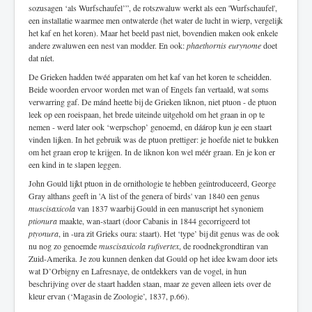
sozusagen ‘als Wurfschaufel’”, de rotszwaluw werkt als een 'Wurfschaufel',
een installatie waarmee men ontwaterde (het water de lucht in wierp, vergelijk
het kaf en het koren). Maar het beeld past niet, bovendien maken ook enkele
andere zwaluwen een nest van modder. En ook:
phaethornis eurynome
doet
dat níet.
De Grieken hadden twéé apparaten om het kaf van het koren te scheidden.
Beide woorden ervoor worden met wan of Engels fan vertaald, wat soms
verwarring gaf. De mánd heette bij de Grieken liknon, niet ptuon - de ptuon
leek op een roeispaan, het brede uiteinde uitgehold om het graan in op te
nemen - werd later ook ‘werpschop’ genoemd, en dáárop kun je een staart
vinden lijken. In het gebruik was de ptuon prettiger: je hoefde niet te bukken
om het graan erop te krijgen. In de liknon kon wel méér graan. En je kon er
een kind in te slapen leggen.
John Gould lijkt ptuon in de ornithologie te hebben geïntroduceerd, George
Gray althans geeft in 'A list of the genera of birds' van 1840 een genus
muscisaxicola
van 1837 waarbij Gould in een manuscript het synoniem
ptionura
maakte, wan-staart (door Cabanis in 1844 gecorrigeerd tot
ptyonura
, in -ura zit Grieks oura: staart). Het ‘type’ bij dit genus was de ook
nu nog zo genoemde
muscisaxicola rufivertex
, de roodnekgrondtiran van
Zuid-Amerika. Je zou kunnen denken dat Gould op het idee kwam door iets
wat D’Orbigny en Lafresnaye, de ontdekkers van de vogel, in hun
beschrijving over de staart hadden staan, maar ze geven alleen iets over de
kleur ervan (‘Magasin de Zoologie’, 1837, p.66).