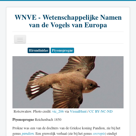
WNVE - Wetenschappelijke Namen
van de Vogels van Europa
Hirundinidae
Ptyonoprogne
Home
Inleiding
Soort
Genus
Familie
Historie
Rotszwaluw. Photo credit:
vic_206
via
VisualHunt
/
CC BY-NC-ND
Ptyonoprogne
Reichenbach 1850
Literatuur
Prokne was een van de dochters van de Griekse koning Pandion, zie bij het
genus
pandion
.
Een gruwelijk verhaal (zie bij het genus
cecropis
) eindigt