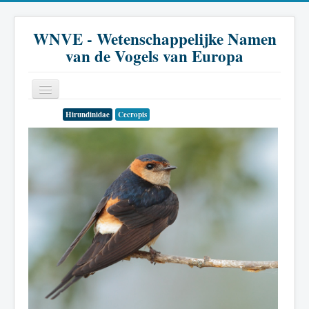
WNVE - Wetenschappelijke Namen
van de Vogels van Europa
Hirundinidae
Cecropis
Home
Inleiding
Soort
Genus
Familie
Historie
Literatuur