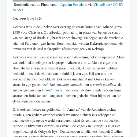
Roodstuitzwaluw. Photo credit:
Agustín Povedano
via
VisualHunt
/
CC BY-
NC-SA
Cecropis
Boie 1826
Kekrops was in de Griekse overlevering de eerste koning van Athene (circa
1580 voor Christus). Op afbeeldingen had hij in plaats van benen de staart
van een slang of draak. Hij bracht er beschaving. En begon aan de burcht die
later het Parthenon gaat heten. Burcht en stad werden Kekropia genoemd, de
inwoners van de stad Kekropidai: afstammelingen van Kekrops.
Kekropis was een van de stammen waarin de koning het volk opdeelde. Maar
was ook: nakomelinge van Keprops, Atheense vrouw. Met
cecropis
kon
Boie, die bij zijn genera meestal geen uitleg gaf, Atheense vrouw hebben
bedoeld, hoewel de zin daarvan onduidelijk zou zijn. Hij kon ook ‘de
gestaarte’ hebben bedoeld, als Kekrops samenhangt met Grieks kerkos:
staart. In zijn genus heeft Boie
hirundo capensis
- nu
cecropis cucullata
, de
kaapse zwaluw
- en
hirundo rustica
, de boerenzwaluw. Beide hebben lange
staarten en Boie kan aan ‘langstaart’ hebben gedacht. Maar hij moet dan die
etymologie hebben gezien.
Er is ook een betere mogelijkheid. In ‘Amores’ van de Romeinse dichter
Ovidius, een gedicht over het gemak waarmee dichters iets scheppen en
daarmee de kijk op de wereld veranderen, staat als een van de voorbeelden:
“concinit Odrysium Cecropis ales Ityn”, ‘de vogel van Cecrops [Latijn ales:
vogel] bezingt de Odrysiër Itys’. Dat scheppen wij dichters, bedoelt Ovidius.
Een vogel, hoewel dichterlijk (de vogel van Cecrops is Prokne die weeklaagt