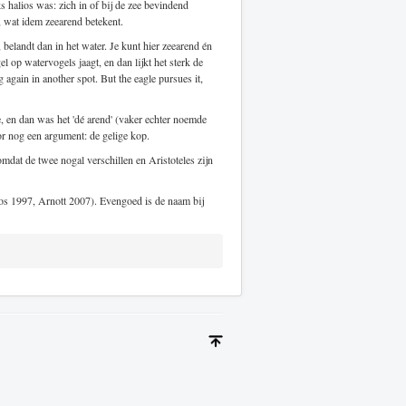
halios was: zich in of bij de zee bevindend
, wat idem zeearend betekent.
, belandt dan in het water. Je kunt hier zeearend én
l op watervogels jaagt, en dan lijkt het sterk de
g again in another spot. But the eagle pursues it,
 en dan was het 'dé arend' (vaker echter noemde
 nog een argument: de gelige kop.
mdat de twee nogal verschillen en Aristoteles zijn
os 1997, Arnott 2007). Evengoed is de naam bij