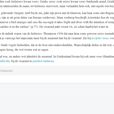
den (ook
haliaietos
kwam voor). Grieks
aetos
(ook
aietos
kwam voor) betekende arend, Grieks 
n latiniseerden de naam, tot
haliaetus
enzovoort, maar vertaalden hem ook, met
aquila marina
rt, gekromde vleugels, leeft bij de zee, pakt zijn prooi met de klauwen, kan haar soms niet dragen
 zijn ze uit grote delen van Europa verdreven). Maar verderop beschrijft Aristoteles hoe de voge
enever a bird emerges and sees the sea-eagle it takes fright and dives with the intention of risin
r catches it on the surface” (p.77). De visarend pakt vooral vís, en schiet daarbij het water ín.
er de índruk waren van de
haliaetos
, Thompson 1936 dat men hem soms gewoon
aetos
noemde,
t je vanwege het imposante meer bij de zeearend dan bij de visarend. Zie bij
accipiter nisus
voor
s
beide vogels bedoelden, dat ze de twee niet onderscheidden. Waarschijnlijk deden ze dat wél, o
ngers kreeg, die wel wisten wat ze zagen.
d was, en anders wel alleréérst de zeearend. In Griekenland kwam hij ook meer voor (Handrin
albicilla
, bij de visarend in
pandion haliaetus
.
Haliaeetus