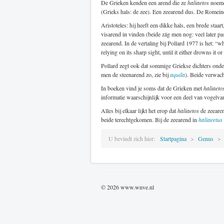
De Grieken kenden een arend die ze
haliaetos
noem
(Grieks hals: de zee). Een zeearend dus. De Romeine
Aristoteles: hij heeft een dikke hals, een brede staa
visarend in vinden (beide zág men nog: veel later pas
zeearend. In de vertaling bij Pollard 1977 is het: “wh
relying on its sharp sight, until it either drowns it o
Pollard zegt ook dat sommige Griekse dichters ond
men de steenarend zo, zie bij
aquila
). Beide verwach
In boeken vind je soms dat de Grieken met
haliaeto
informatie waarschijnlijk voor een deel van vogelva
Alles bij elkaar lijkt het erop dat
haliaetos
de zeearen
beide terechtgekomen. Bij de zeearend in
haliaeetus 
U bevindt zich hier:
Startpagina
Genus
© 2026 www.wnve.nl