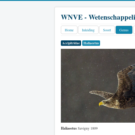
WNVE - Wetenschappeli
Home
Inleiding
Soort
Genus
Accipitridae
Haliaeetus
Haliaeetus
Savigny 1809