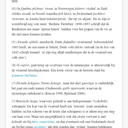
tjiep.
(G) In Quebec
pêcheur
: visser, in Noorwegen
fisketyv
: visdief, in Zuid-
Afrika
visvalk
, in Noord-Amerika
fish hawk
, in Zwitserland
fischliwy
:
viswouw, in Alaska Inuit
kalukairġayuk
: ‘die op vis afgaat’. En zo zijn er
wereldwijd nog vele meer. ‘Brehms Tierleben’ 1890-1893 schrijft dat de
Basjkieren een naam ‘ijzeren klauw’ hadden voor het grijpen van de vis en
die niet meer kunnen loslaten.
(V) Zweeds
sjöhök
: meerhavik. Duits
flußadler
: rivierarend. Schwenckfeld
1603 heeft, als een naam in Silezië, Duits
rohr-falcke
: rietvalk (in de Isis van
1842 schrijft iemand: ‘er zijn nog altijd ornithologen die in de visarend een
valk zien’).
(X) E
osprey
, gaat terug op
ossifraga
voor de lammergier, is abusievelijk bij
de visarend terechtgekomen. Een korte versie van de historie staat bij
gypaetus barbatus
.
(?) Zweeds
fiskgjuse
, Noors
fiskegjo
, maar het deel
gjuse
/
gjo
is onduidelijk,
het gaat om oude namen (Oudnoords
gjóðr
enzovoort) waarvan de
etymologie onbekend is (Kitson 1998, Björlund 2008).
(?) Russisch
skopa
, waarvoor gedacht is aan Indogermaans *(s)kob(h):
schrappen. De kop van de visarend heeft een ‘tonsuur’ zoals monniken
hadden: na het scheren van de kruin (dat schrappen) is er alleen nog een ring
van haar over. Maar een mogelijkheid is ook dat
skopa
verwant is met
kobtsjik
zie bij
falco vespertinus
, en dan eventueel ook met Nederlands
havik
zie bij het genus
accipiter
: alle drie zouden dan ‘grijper’ kunnen betekenen,