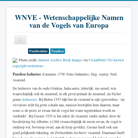
WNVE - Wetenschappelijke Namen
van de Vogels van Europa
Pandionidae
Pandion
Home
Photo credit:
Internet Archive Book Images
via
VisualHunt
/
No known
copyright restrictions
Inleiding
Pandion haliaetus
(Linnaeus 1758: Falco haliaetus). Eng. osprey. Ned.
Soort
visarend.
De
haliaetos
van de oude Grieken, halia-aetos, letterlijk: zee-arend, wás
Genus
waarschijnlijk ook de zeearend, in elk geval primair de zeearend, zie bij het
genus
haliaeetus
.
Bij Belon 1555 lijkt het de visarend te zijn (geworden): ‘op
Familie
visvijvers richt hij grote schade aan, mensen bestrijden hem daarom, maar
soms is de prooi zo zwaar dat de vogel het water ingetrokken wordt en
Historie
verdrinkt’. Bij Gesner 1555 is het zéker de visarend, onder andere door de
beschrijving bij Albertus ±1260 (waarschijnlijk de eerste ervan; de vogel is
Literatuur
onderop wit, bovenop zwart, aan de krop gevlekt). Gesner heeft ook een
goed gelijkende tekening, én Zwitserduits
fischarn
: visarend. Daarnaast heeft