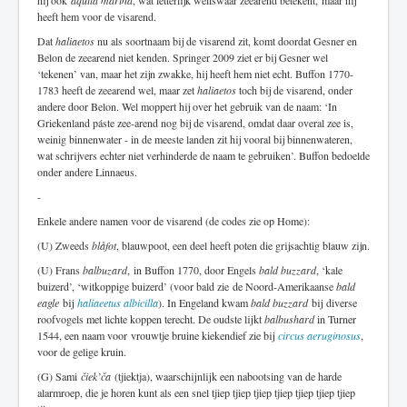
hij ook
aquila marina
, wat letterlijk weliswaar zeearend betekent, maar hij
heeft hem voor de visarend.
Dat
haliaetos
nu als soortnaam bij de visarend zit, komt doordat Gesner en
Belon de zeearend niet kenden. Springer 2009 ziet er bij Gesner wel
‘tekenen’ van, maar het zijn zwakke, hij heeft hem niet echt. Buffon 1770-
1783 heeft de zeearend wel, maar zet
haliaetos
toch bij de visarend, onder
andere door Belon. Wel moppert hij over het gebruik van de naam: ‘In
Griekenland páste zee-arend nog bij de visarend, omdat daar overal zee is,
weinig binnenwater - in de meeste landen zit hij vooral bij binnenwateren,
wat schrijvers echter niet verhinderde de naam te gebruiken’. Buffon bedoelde
onder andere Linnaeus.
-
Enkele andere namen voor de visarend (de codes zie op Home):
(U) Zweeds
blåfot
, blauwpoot, een deel heeft poten die grijsachtig blauw zijn.
(U) Frans
balbuzard
, in Buffon 1770, door Engels
bald buzzard
, ‘kale
buizerd’, ‘witkoppige buizerd’ (voor bald zie
de Noord-Amerikaanse
bald
eagle
bij
haliaeetus albicilla
). In Engeland kwam
bald buzzard
bij diverse
roofvogels met lichte koppen terecht. De oudste lijkt
balbushard
in Turner
1544, een naam voor
vrouwtje bruine kiekendief zie bij
circus aeruginosus
,
voor de gelige kruin.
(G) Sami
čiek’ča
(tjiektja), waarschijnlijk een nabootsing van de harde
alarmroep, die je horen kunt als een snel tjiep tjiep tjiep tjiep tjiep tjiep tjiep