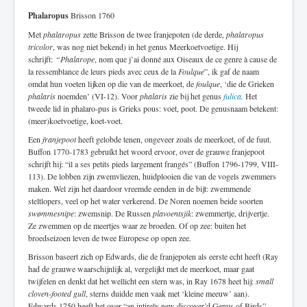
Phalaropus
Brisson 1760
Met
phalaropus
zette Brisson de twee franjepoten (de derde,
phalaropus
tricolor
, was nog niet bekend) in het genus Meerkoetvoetige. Hij
schrijft:
“Phalarope
, nom que j’ai donné aux Oiseaux de ce genre à cause de
la ressemblance de leurs pieds avec ceux de la
Foulque
”, ik gaf de naam
omdat hun voeten lijken op die van de meerkoet, de
foulque
, ‘die de Grieken
phalaris
noemden’ (VI-12). Voor
phalaris
zie bij het genus
fulica
.
Het
tweede lid in phalaro-pus is Grieks pous: voet, poot. De genusnaam betekent:
(meer)koetvoetige, koet-voet.
Een
franjepoot
heeft gelobde tenen, ongeveer zoals de meerkoet, of de fuut.
Buffon 1770-1783 gebruíkt het woord ervoor, over de grauwe franjepoot
schrijft hij: “il a ses petits pieds largement frangés” (Buffon 1796-1799, VIII-
113). De lobben zijn zwemvliezen, huidplooien die van de vogels zwemmers
maken. Wel zijn het daardoor vreemde eenden in de bijt: zwemmende
steltlopers, veel op het water verkerend. De Noren noemen beide soorten
swømmesnipe
: zwemsnip. De Russen
plavoentsjik
: zwemmertje, drijvertje.
Ze zwemmen op de meertjes waar ze broeden. Of op zee: buiten het
broedseizoen leven de twee Europese op open zee.
Brisson baseert zich op Edwards, die de franjepoten als eerste echt heeft (Ray
had de grauwe waarschijnlijk al, vergelijkt met de meerkoet, maar gaat
twijfelen en denkt dat het wellicht een stern was, in Ray 1678 heet hij:
small
cloven-footed gull
, sterns duidde men vaak met ‘kleine meeuw’ aan).
Edwards 1750 heeft het over “an intirely new discover’d Genus of Birds”