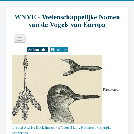
WNVE - Wetenschappelijke Namen
van de Vogels van Europa
Scolopacidae
Phalaropus
Home
Inleiding
Soort
Genus
Photo credit:
Familie
Historie
Literatuur
Internet Archive Book Images
via
Visual Hunt
/
No known copyright
restrictions