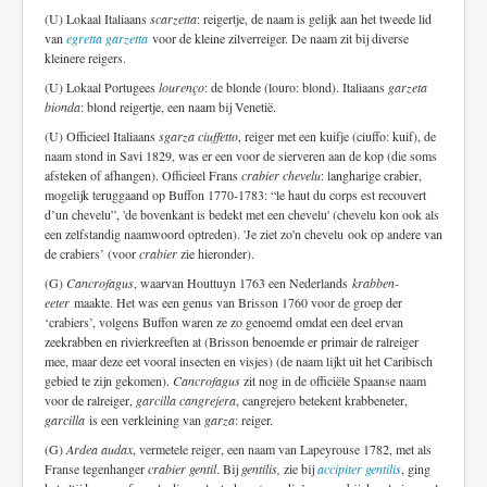
(U) Lokaal Italiaans
scarzetta
: reigertje, de naam is gelijk aan het tweede lid
van
egretta garzetta
voor de kleine zilverreiger. De naam zit bij diverse
kleinere reigers.
(U) Lokaal Portugees
lourenço
: de blonde (louro: blond). Italiaans
garzeta
bionda
: blond reigertje, een naam bij Venetië.
(U) Officieel Italiaans
sgarza ciuffetto
, reiger met een kuifje (ciuffo: kuif), de
naam stond in Savi 1829, was er een voor de sierveren aan de kop (die soms
afsteken of afhangen). Officieel Frans
crabier chevelu
: langharige crabier,
mogelijk teruggaand op Buffon 1770-1783: “le haut du corps est recouvert
d’un chevelu”, 'de bovenkant is bedekt met een chevelu' (chevelu kon ook als
een zelfstandig naamwoord optreden). 'Je ziet zo'n chevelu ook op andere van
de crabiers’ (voor
crabier
zie hieronder).
(G)
Cancrofagus
, waarvan Houttuyn 1763 een Nederlands
krabben-
eeter
maakte. Het was een genus van Brisson 1760 voor de groep der
‘crabiers’, volgens Buffon waren ze zo genoemd omdat een deel ervan
zeekrabben en rivierkreeften at (Brisson benoemde er primair de ralreiger
mee, maar deze eet vooral insecten en visjes) (de naam lijkt uit het Caribisch
gebied te zijn gekomen).
Cancrofagus
zit nog in de officiële Spaanse naam
voor de ralreiger,
garcilla cangrejera
, cangrejero betekent krabbeneter,
garcilla
is een verkleining van
garza
: reiger.
(G)
Ardea audax
, vermetele reiger, een naam van Lapeyrouse 1782, met als
Franse tegenhanger
crabier gentil
. Bij
gentilis,
zie bij
accipiter gentilis
, ging