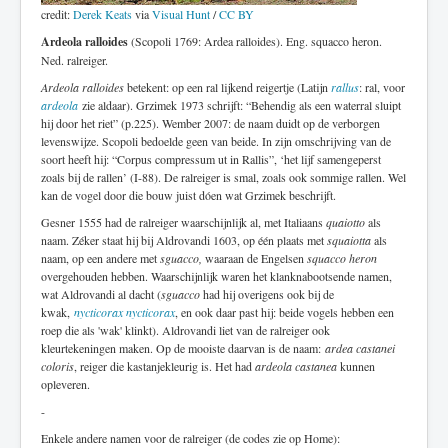
credit:
Derek Keats
via
Visual Hunt
/
CC BY
Ardeola ralloides
(Scopoli 1769: Ardea ralloides). Eng. squacco heron.
Ned. ralreiger.
Ardeola ralloides
betekent: op een ral lijkend reigertje (Latijn
rallus
: ral, voor
ardeola
zie aldaar). Grzimek 1973 schrijft: “Behendig als een waterral sluipt
hij door het riet” (p.225). Wember 2007: de naam duidt op de verborgen
levenswijze. Scopoli bedoelde geen van beide. In zijn omschrijving van de
soort heeft hij: “Corpus compressum ut in Rallis”, ‘het lijf samengeperst
zoals bij de rallen’ (I-88). De ralreiger is smal, zoals ook sommige rallen. Wel
kan de vogel door die bouw juist dóen wat Grzimek beschrijft.
Gesner 1555 had de ralreiger waarschijnlijk al, met Italiaans
quaiotto
als
naam. Zéker staat hij bij Aldrovandi 1603, op één plaats met
squaiotta
als
naam, op een andere met
sguacco,
waaraan de Engelsen
squacco heron
overgehouden hebben. Waarschijnlijk waren het klanknabootsende namen,
wat Aldrovandi al dacht (
sguacco
had hij overigens ook bij de
kwak,
nycticorax nycticorax
, en ook daar past hij: beide vogels hebben een
roep die als 'wak' klinkt). Aldrovandi liet van de ralreiger ook
kleurtekeningen maken. Op de mooiste daarvan is de naam:
ardea castanei
coloris
, reiger die kastanjekleurig is. Het had
ardeola castanea
kunnen
opleveren.
-
Enkele andere namen voor de ralreiger (de codes zie op Home):