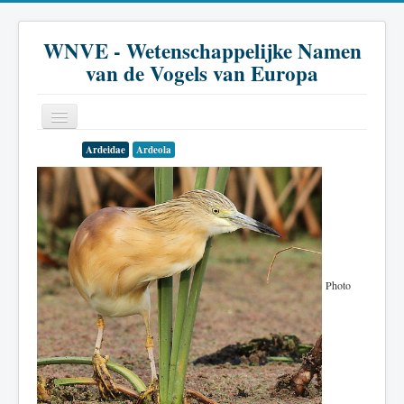
WNVE - Wetenschappelijke Namen
van de Vogels van Europa
Ardeidae
Ardeola
Home
Inleiding
Soort
Genus
Photo
Familie
Historie
Literatuur