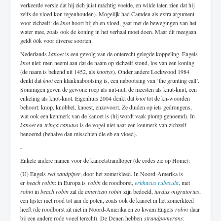
verkeerde versie dat hij zich juist máchtig voelde, en wilde laten zien dat hij
zelfs de vloed kon tegenhouden). Mogelijk had Camden als extra argument
voor zichzelf: de
knot
hoort bij eb en vloed, gaat met de bewegingen van het
water mee, zoals ook de koning in het verhaal moet doen. Maar dit meegaan
geldt óók voor diverse soorten.
Nederlands
kanoet
is een gevolg van de onterecht gelegde koppeling. Engels
knot
niet: men neemt aan dat de naam op zichzelf stond, los van een koning
(de naam is bekend uit 1452, als
knottys
). Onder andere Lockwood 1984
denkt dat
knot
een klanknabootsing is, een nabootsing van ‘the grunting call’.
Sommigen geven de gewone roep als nut-nut, de meesten als knut-knut, een
enkeling als knot-knot. Eigenhuis 2004 denkt dat
knot
tot de kn-woorden
behoort: knop, knobbel, knoest, enzovoort. Ze duiden op iets gedrongens,
wat ook een kenmerk van de kanoet is (hij wordt vaak plomp genoemd). In
kanoet
en
tringa canutus
is de vogel níet naar een kenmerk van zichzelf
benoemd (behalve dan misschien die eb en vloed).
-
Enkele andere namen voor de kanoetstrandloper (de codes zie op Home):
(U) Engels
red sandpiper
, door het zomerkleed. In Noord-Amerika is
er
beach robin
: in Europa is
robin
de roodborst,
erithacus rubecula
, met
robin
in
beach robin
zal de
american robin
zijn bedoeld,
turdus migratorius
,
een lijster met rood tot aan de poten, zoals ook de kanoet in het zomerkleed
heeft (de roodborst zit niet in Noord-Amerika en zo kwam Engels
robin
daar
bij een andere rode vogel terecht). De Denen hebben
strandpomerans
: