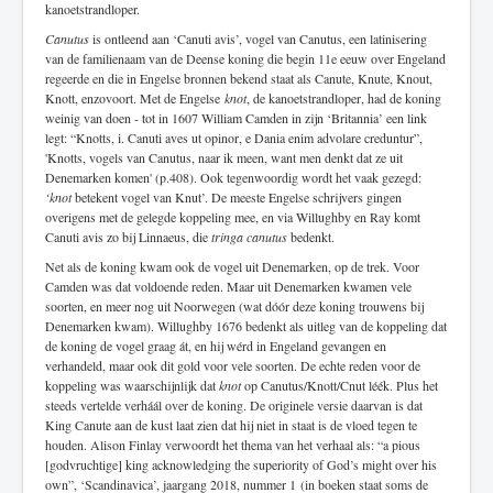
kanoetstrandloper.
Canutus
is ontleend aan ‘Canuti avis’, vogel van Canutus, een latinisering
van de familienaam van de Deense koning die begin 11e eeuw over Engeland
regeerde en die in Engelse bronnen bekend staat als Canute, Knute, Knout,
Knott, enzovoort. Met de Engelse
knot
, de kanoetstrandloper, had de koning
weinig van doen - tot in 1607 William Camden in zijn ‘Britannia’ een link
legt: “Knotts, i. Canuti aves ut opinor, e Dania enim advolare creduntur”,
'Knotts, vogels van Canutus, naar ik meen, want men denkt dat ze uit
Denemarken komen' (p.408). Ook tegenwoordig wordt het vaak gezegd:
‘knot
betekent vogel van Knut’. De meeste Engelse schrijvers gingen
overigens met de gelegde koppeling mee, en via Willughby en Ray komt
Canuti avis zo bij Linnaeus, die
tringa canutus
bedenkt.
Net als de koning kwam ook de vogel uit Denemarken, op de trek. Voor
Camden was dat voldoende reden. Maar uit Denemarken kwamen vele
soorten, en meer nog uit Noorwegen (wat dóór deze koning trouwens bij
Denemarken kwam). Willughby 1676 bedenkt als uitleg van de koppeling dat
de koning de vogel graag át, en hij wérd in Engeland gevangen en
verhandeld, maar ook dit gold voor vele soorten. De echte reden voor de
koppeling was waarschijnlijk dat
knot
op Canutus/Knott/Cnut léék. Plus het
steeds vertelde verháál over de koning. De originele versie daarvan is dat
King Canute aan de kust laat zien dat hij niet in staat is de vloed tegen te
houden. Alison Finlay verwoordt het thema van het verhaal als: “a pious
[godvruchtige] king acknowledging the superiority of God’s might over his
own”, ‘Scandinavica’, jaargang 2018, nummer 1 (in boeken staat soms de