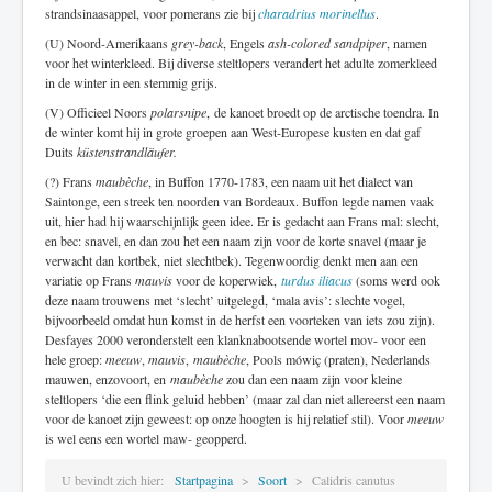
strandsinaasappel, voor pomerans zie bij
charadrius morinellus
.
(U) Noord-Amerikaans
grey-back
, Engels
ash-colored sandpiper
, namen
voor het winterkleed. Bij diverse steltlopers verandert het adulte zomerkleed
in de winter in een stemmig grijs.
(V) Officieel Noors
polarsnipe
, de kanoet broedt op de arctische toendra. In
de winter komt hij in grote groepen aan West-Europese kusten en dat gaf
Duits
küstenstrandläufer.
(?) Frans
maubèche
, in Buffon 1770-1783, een naam uit het dialect van
Saintonge, een streek ten noorden van Bordeaux. Buffon legde namen vaak
uit, hier had hij waarschijnlijk geen idee. Er is gedacht aan Frans mal: slecht,
en bec: snavel, en dan zou het een naam zijn voor de korte snavel (maar je
verwacht dan kortbek, niet slechtbek). Tegenwoordig denkt men aan een
variatie op Frans
mauvis
voor de koperwiek,
turdus iliacus
(soms werd ook
deze naam trouwens met ‘slecht’ uitgelegd, ‘mala avis’: slechte vogel,
bijvoorbeeld omdat hun komst in de herfst een voorteken van iets zou zijn).
Desfayes 2000 veronderstelt een klanknabootsende wortel mov- voor een
hele groep:
meeuw
,
mauvis
,
maubèche
, Pools mówiç (praten), Nederlands
mauwen, enzovoort, en
maubèche
zou dan een naam zijn voor kleine
steltlopers ‘die een flink geluid hebben’ (maar zal dan niet allereerst een naam
voor de kanoet zijn geweest: op onze hoogten is hij relatief stil). Voor
meeuw
is wel eens een wortel maw- geopperd.
U bevindt zich hier:
Startpagina
Soort
Calidris canutus