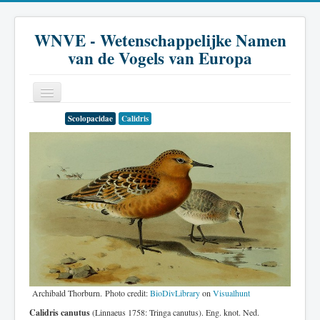
WNVE - Wetenschappelijke Namen
van de Vogels van Europa
Scolopacidae
Calidris
Home
Inleiding
Soort
Genus
Familie
Historie
Literatuur
Archibald Thorburn. Photo credit:
BioDivLibrary
on
Visualhunt
Calidris canutus
(Linnaeus 1758: Tringa canutus). Eng. knot. Ned.