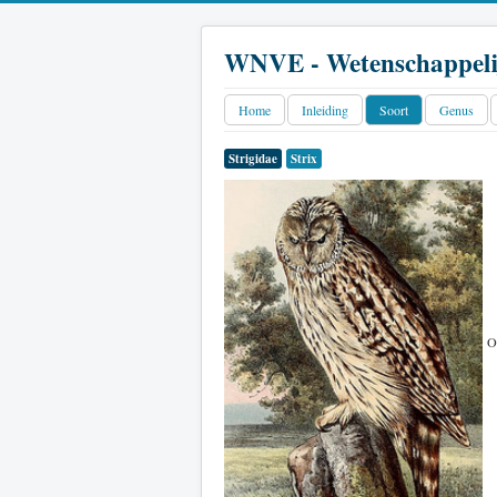
WNVE - Wetenschappeli
Home
Inleiding
Soort
Genus
Strigidae
Strix
O.