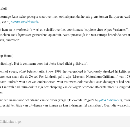
aluil.
intvormige Russische gebergte waarover men ooit afsprak dat het als grens tussen Europa en Azi
, zie bij
sterna sandvicensis
.
emt hem
stryx vralensis
(v = u) en schrijft over het voorkomen: “copiose circa Alpes Vralenses”, 
isschien
strix lapponica
geworden: laplanduil. Naast plaatselijk in Oost-Europa broedt de oeralu
sen, enzovoort.
 op Home):
witachtig). Het is een naam voor het bleke kleed (licht grijsbruin).
riem of streep,
pöllö
betekent uil). Snow 1998: het verenkleed is “copiously streaked [rijkelijk g
rata
, een naam die de Zweed Per Lindroth gaf in zijn ‘Museum Naturalium Grillianum’ van 17
ar Lindroth wist niet van ondersoorten, wist trouwens ook niet dat Pallas de vogel al had beno
Lindroth had litura ook in zijn omschrijving van de vogel: “corpore albicante maculis longitudina
an.
imair een naam voor het ‘slaan’ van de prooi (vergelijk Zweeds
slagfalk
bij
falco biarmicus
), maa
gressief ten tijde van uitvliegen van jongen en kan indringers fel aanvallen”. Geeft die waarsch
Chlidonias niger