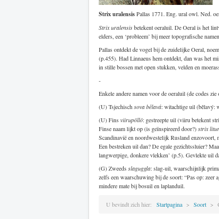
Strix uralensis
Pallas 1771. Eng. ural owl. Ned. oer
Strix uralensis
betekent oeraluil. De Oeral is het l
elders, een ‘probleem’ bij meer topografische namen
Pallas ontdekt de vogel bij de zuidelijke Oeral, no
(p.455). Had Linnaeus hem ontdekt, dan was het m
in stille bossen met open stukken, velden en moeras
-
Enkele andere namen voor de oeraluil (de codes zie
(U) Tsjechisch
sova bělavá
: witachtige uil (bělavý: 
(U) Fins
viirupöllö
: gestreepte uil (viiru betekent st
Finse naam lijkt op (is geïnspireerd door?)
strix litu
Scandinavië en noordwestelijk Rusland enzovoort, ma
Een bestreken uil dan? De egale gezichtssluier? Maar 
langwerpige, donkere vlekken’ (p.5). Gevlekte uil d
(G) Zweeds
slaguggla
: slag-uil, waarschijnlijk pr
zelfs een waarschuwing bij de soort: “Pas op: zeer a
mindere mate bij bosuil en laplanduil.
U bevindt zich hier:
Startpagina
Soort