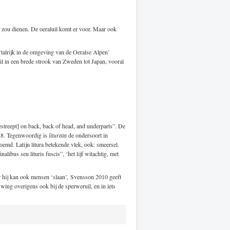
ë zou dienen. De oeraluil komt er voor. Maar ook
‘talrijk in de omgeving van de Oeralse Alpen’
il in een brede strook van Zweden tot Japan, vooral
estreept] on back, back of head, and underparts”. De
88. Tegenwoordig is
liturata
de ondersoort in
emd. Latijn litura betekende vlek, ook: smeersel.
libus seu lituris fuscis”, ‘het lijf witachtig, met
r hij kan ook mensen ‘slaan’, Svensson 2010 geeft
uwing overigens ook bij de sperweruil, en in iets