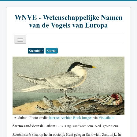
WNVE - Wetenschappelijke Namen
van de Vogels van Europa
Sternidae
Sterna
Home
Inleiding
Soort
Genus
Familie
Historie
Audubon. Photo credit:
Internet Archive Book Images
via
Visualhunt
Literatuur
Sterna sandvicensis
Latham 1787. Eng. sandwich tern. Ned. grote stern.
Sandvicensis
slaat op het in oostelijk Kent gelegen Sandwich, Zandwijk. In