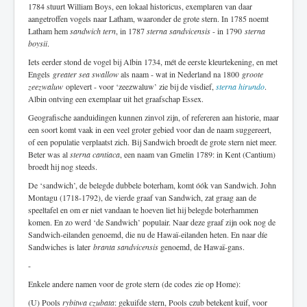
1784 stuurt William Boys, een lokaal historicus, exemplaren van daar
aangetroffen vogels naar Latham, waaronder de grote stern. In 1785 noemt
Latham hem
sandwich tern
, in 1787
sterna sandvicensis
- in 1790
sterna
boysii
.
Iets eerder stond de vogel bij Albin 1734, mét de eerste kleurtekening, en met
Engels
greater sea swallow
als naam - wat in Nederland na 1800
groote
zeezwaluw
oplevert - voor ‘zeezwaluw’ zie bij de visdief,
sterna hirundo
.
Albin ontving een exemplaar uit het graafschap Essex.
Geografische aanduidingen kunnen zinvol zijn, of refereren aan historie, maar
een soort komt vaak in een veel groter gebied voor dan de naam suggereert,
of een populatie verplaatst zich. Bij Sandwich broedt de grote stern niet meer.
Beter was al
sterna cantiaca
, een naam van Gmelin 1789: in Kent (Cantium)
broedt hij nog steeds.
De ‘sandwich’, de belegde dubbele boterham, komt óók van Sandwich. John
Montagu (1718-1792), de vierde graaf van Sandwich, zat graag aan de
speeltafel en om er niet vandaan te hoeven liet hij belegde boterhammen
komen. En zo werd ‘de Sandwich’ populair. Naar deze graaf zijn ook nog de
Sandwich-eilanden genoemd, die nu de Hawaï-eilanden heten. En naar díe
Sandwiches is later
branta sandvicensis
genoemd, de Hawaï-gans.
-
Enkele andere namen voor de grote stern (de codes zie op Home):
(U) Pools
rybitwa czubata
: gekuifde stern, Pools czub betekent kuif, voor