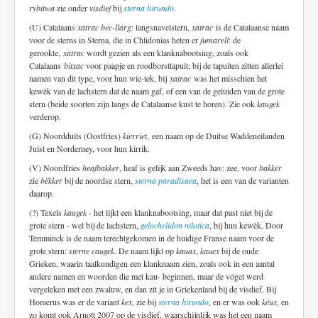
rybitwa
zie onder
visdief
bij
sterna hirundo
.
(U) Catalaans
xatrac bec-llarg
: langsnavelstern,
xatrac
is de Catalaanse naam
voor de sterns in Sterna, die in Chlidonias heten er
fumarell
: de
gerookte,
xatrac
wordt gezien als een klanknabootsing, zoals ook
Catalaans
bitxac
voor paapje en roodborsttapuit; bij de tapuiten zitten allerlei
namen van dit type, voor hun wie-tek, bij
xatrac
was het misschien het
kewèk van de lachstern dat de naam gaf, of een van de geluiden van de grote
stern (beide soorten zijn langs de Catalaanse kust te horen). Zie ook
kaugek
verderop.
(G) Noordduits (Oostfries)
kierriet
, een naam op de Duitse Waddeneilanden
Juist en Norderney, voor hun kirrik.
(V) Noordfries
heafbakker
, heaf is gelijk aan Zweeds hav: zee, voor
bakker
zie
bëkker
bij de noordse stern,
sterna paradisaea
, het is een van de varianten
daarop.
(?) Texels
kaugek
- het lijkt een klanknabootsing, maar dat past niet bij de
grote stern - wel bij de lachstern,
gelochelidon nilotica
, bij hun kewèk. Door
Temminck is de naam terechtgekomen in de huidige Franse naam voor de
grote stern:
sterne caugek
. De naam lijkt op
kauax
,
kauex
bij de oude
Grieken, waarin taalkundigen een klanknaam zien, zoals ook in een aantal
andere namen en woorden die met kau- beginnen, maar de vógel werd
vergeleken met een zwaluw, en dan zit je in Griekenland bij de visdief. Bij
Homerus was er de variant
kex
, zie bij
sterna hirundo
, en er was ook
kéux
, en
zo komt ook Arnott 2007 op de visdief, waarschijnlijk was het een naam