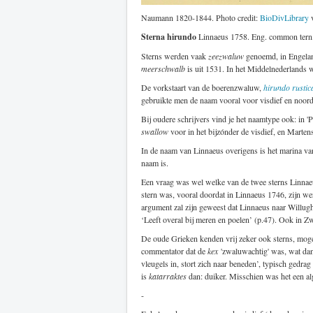
Naumann 1820-1844. Photo credit:
BioDivLibrary
Sterna hirundo
Linnaeus 1758. Eng. common tern.
Sterns werden vaak
zeezwaluw
genoemd, in Engel
meerschwalb
is uit 1531. In het Middelnederlands 
De vorkstaart van de boerenzwaluw,
hirundo rustic
gebruikte men de naam vooral voor visdief en noord
Bij oudere schrijvers vind je het naamtype ook: in 
swallow
voor in het bijzónder de visdief, en Marten
In de naam van Linnaeus overigens is het marina v
naam is.
Een vraag was wel welke van de twee sterns Linnae
stern was, vooral doordat in Linnaeus 1746, zijn we
argument zal zijn geweest dat Linnaeus naar Willu
‘Leeft overal bij meren en poelen’ (p.47). Ook in Zwe
De oude Grieken kenden vrij zeker ook sterns, moge
commentator dat de
kex
'zwaluwachtig' was, wat dan
vleugels in, stort zich naar beneden’, typisch gedrag
is
katarraktes
dan: duiker. Misschien was het een alg
-