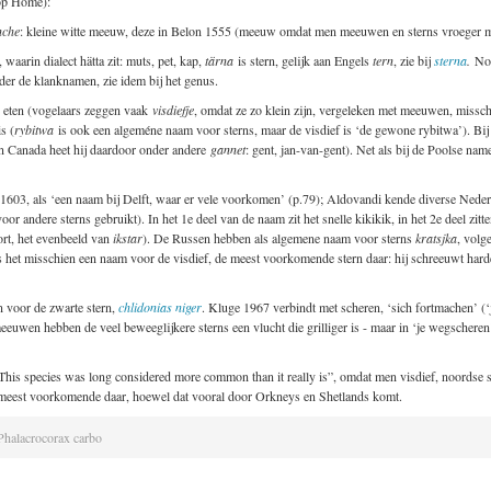
 op Home):
nche
: kleine witte meeuw, deze in Belon 1555 (meeuw omdat men meeuwen en sterns vroeger me
, waarin dialect hätta zit: muts, pet, kap,
tärna
is stern, gelijk aan Engels
tern
, zie bij
sterna
.
No
der de klanknamen, zie idem bij het genus.
e eten (vogelaars zeggen vaak
visdiefje
, omdat ze zo klein zijn, vergeleken met meeuwen, misschi
is (
rybitwa
is ook een algeméne naam voor sterns, maar de visdief is ‘de gewone rybitwa’). Bij da
(in Canada heet hij daardoor onder andere
gannet
: gent, jan-van-gent). Net als bij de Poolse name
1603, als ‘een naam bij Delft, waar er vele voorkomen’ (p.79); Aldovandi kende diverse Nede
voor andere sterns gebruikt). In het 1e deel van de naam zit het snelle kikikik, in het 2e deel zitte
rt, het evenbeeld van
ikstar
). De Russen hebben als algemene naam voor sterns
kratsjka
, volg
het misschien een naam voor de visdief, de meest voorkomende stern daar: hij schreeuwt harder
 voor de zwarte stern,
chlidonias niger
. Kluge 1967 verbindt met scheren, ‘sich fortmachen’ 
eeuwen hebben de veel beweeglijkere sterns een vlucht die grilliger is - maar in ‘je wegscheren’ 
“This species was long considered more common than it really is”, omdat men visdief, noordse st
 meest voorkomende daar, hoewel dat vooral door Orkneys en Shetlands komt.
Phalacrocorax carbo