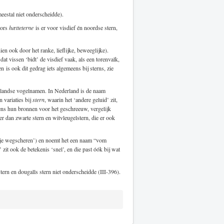
estal niet onderscheidde).
ors
hætteterne
is er voor visdief én noordse stern,
en ook door het ranke, lieflijke, beweeglijke).
t vissen ‘bidt’ de visdief vaak, als een torenvalk,
n is ook dit gedrag iets algemeens bij sterns, zie
rlandse vogelnamen. In Nederland is de naam
n variaties bij
stern
, waarin het ‘andere geluid’ zit,
ens hun bronnen voor het geschreeuw, vergelijk
 dan zwarte stern en witvleugelstern, die er ook
(‘je wegscheren’) en noemt het een naam “vom
zit ook de betekenis ‘snel’, en die past óók bij wat
ern en dougalls stern niet onderscheidde (III-396).