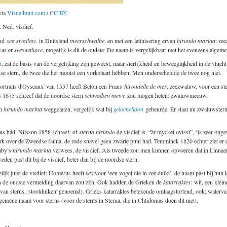
via
Visualhunt.com
/
CC BY
 Ned. visdief.
and
sea swallow
, in Duitsland
meerschwalbe
, en met een latinisering ervan
hirundo marina
: ze
was er
seeswaluwe
, mogelijk is dit de oudste. De naam is vergelijkbaar met het eveneens algem
a
, zal de basis van de vergelijking zijn geweest, maar sierlijkheid en beweeglijkheid in de vluc
se stern, de twee die het mooist een vorkstaart hébben. Men onderscheidde de twee nog niet.
'Portraits d'Oyseaux' van 1557 heeft Belon een Frans
hirondelle de mer
, zeezwaluw, voor een st
s 1675 schreef dat de noordse stern
schwalben mewe
zou mogen heten: zwaluwmeeuw.
an
hirundo marina
weggelaten, vergelijk wat bij
gelochelidon
gebeurde. Er staat nu zwaluwstern
us hád. Nilsson 1858 schreef: of
sterna hirundo
de visdief is, “är mycket ovisst”, ‘is zeer ong
rk over de Zweedse fauna, de rode snavel geen zwarte punt had. Temminck 1820 echter ziet er d
ghby’s
hirundo marina
verwees, de visdief. Als tweede zou men kunnen opvoeren dat in Linnaeus
den past dit bij de visdief, beter dan bij de noordse stern.
lijk juist de visdief: Homerus heeft
kex
voor ‘een vogel die in zee duikt’, de naam past bij hun 
 de oudste vermelding daarvan zou zijn. Ook hadden de Grieken de
katarraktes:
wit, een klein
 van sterns, 'stootduiken' genoemd). Grieks katarraktes betekende omlaagstortend, ook: waterval 
eméne naam voor sterns (voor de sterns in Sterna, die in Chlidonias doen dit niet).