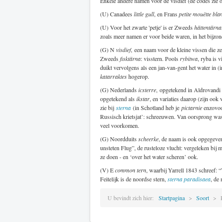
Enkele andere namen voor de visdief (de codes zie
(U) Canadees
little gull
, en Frans
petite mouëtte bla
(U) Voor het zwarte 'petje' is er Zweeds
hättentärna
zoals meer namen er voor beide waren, in het bijzon
(G) N
visdief
, een naam voor de kleine vissen die z
Zweeds
fisktärna
: visstern. Pools
rybitwa
, ryba is v
duikt vervolgens als een jan-van-gent het water in 
katarraktes
hogerop.
(G) Nederlands
icsterre
, opgetekend in Aldrovandi 
opgetekend als
ikstar
, en variaties daarop (zijn ook 
zie bij
sterna
(in Schotland heb je
pictarnie
enzovoo
Russisch krietsjat’: schreeuwen. Van oorsprong was 
veel voorkomen.
(G) Noordduits
scheerke
, de naam is ook opgegeven
unsteten Flug”, de rusteloze vlucht: vergeleken bij m
ze doen - en ‘over het water scheren’ ook.
(V) E
common tern
, waarbij Yarrell 1843 schreef: 
Feitelijk is de noordse stern,
sterna paradisaea
, de
U bevindt zich hier:
Startpagina
Soort