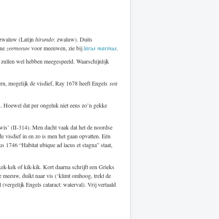
ezwaluw (Latijn
hirundo
: zwaluw). Duits
ene
zeemeeuw
voor meeuwen, zie bij
larus marinus
.
ht zullen wel hebben meegespeeld. Waarschijnlijk
ern, mogelijk de visdief, Ray 1678 heeft Engels
sea
. Hoewel dat per ongeluk niet eens zo’n gekke
ewis’ (II-314). Men dacht vaak dat het de noordse
e visdief in en zo is men het gaan opvatten. Eén
 1746 “Habitat ubique ad lacus et stagna” staat,
kek-kek of kik-kik. Kort daarna schrijft een Grieks
e meeuw, duikt naar vis (‘klimt omhoog, trekt de
(vergelijk Engels cataract: waterval). Vrij vertaald