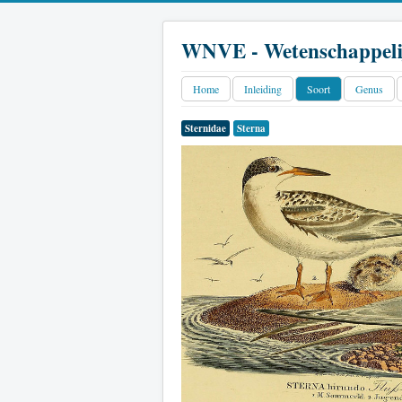
WNVE - Wetenschappeli
Home
Inleiding
Soort
Genus
Sternidae
Sterna