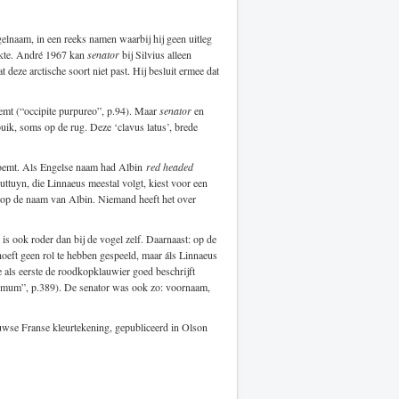
elnaam, in een reeks namen waarbij hij geen uitleg
ikte. André 1967 kan
senator
bij Silvius alleen
at deze arctische soort niet past. Hij besluit ermee dat
emt (“occipite purpureo”, p.94). Maar
senator
en
uik, soms op de rug. Deze ‘clavus latus’, brede
n noemt. Als Engelse naam had Albin
red headed
uttuyn, die Linnaeus meestal volgt, kiest voor een
op de naam van Albin. Niemand heeft het over
is ook roder dan bij de vogel zelf. Daarnaast: op de
hoeft geen rol te hebben gespeeld, maar áls Linnaeus
als eerste de roodkopklauwier goed beschrijft
rrimum”, p.389). De senator was ook zo: voornaam,
uwse Franse kleurtekening, gepubliceerd in Olson