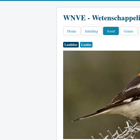
WNVE - Wetenschappeli
Home
Inleiding
Soort
Genus
Laniidae
Lanius