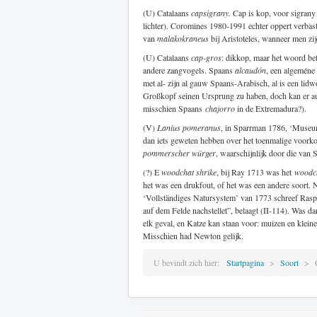
(U) Catalaans
capsigrany.
Cap is kop, voor sigrany 
lichter). Coromines 1980-1991 echter oppert verbaste
van
malakokraneus
bij Aristoteles, wanneer men zij
(U) Catalaans
cap-gros
: dikkop, maar het woord be
andere zangvogels. Spaans
alcaudón
, een algeméne
met al- zijn al gauw Spaans-Arabisch, al is een lid
Großkopf seinen Ursprung zu haben, doch kan er au
misschien Spaans
chajorro
in de Extremadura?).
(V)
Lanius pomeranus
, in Sparrman 1786, ‘Museum 
dan iets geweten hebben over het toenmalige voork
pommerscher würger
, waarschijnlijk door die va
(?) E
woodchat shrike
, bij Ray 1713 was het
woodc
het was een drukfout, of het was een andere soort
‘Vollständiges Natursystem’ van 1773 schreef Rasp
auf dem Felde nachstellet”, belaagt (II-114). Was da
elk geval, en Katze kan staan voor: muizen en klein
Misschien had Newton gelijk.
U bevindt zich hier:
Startpagina
Soort