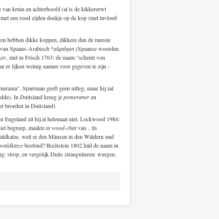
 van kruin en achterhoofd (al is de kikkererwt
 met een rood zijden doekje op de kop (met invloed
ren hebben dikke koppen, dikkere dan de meeste
t van Spaans-Arabisch *
alqabţun
(Spaanse woorden
ker
, met in Frisch 1763: de naam “scheint von
er lijken weinig namen voor gegeven te zijn -
merania”. Sparrman geeft geen uitleg, maar hij zal
dde). In Duitsland kreeg je
pomeraner
en
t broeden in Duitsland).
 in Engeland zit hij al helemaal niet. Lockwood 1984:
iet begreep, maakte er
wood-chat
van .. In
aldkatze, weil er den Mäusen in den Wäldern und
waldkatze
bestónd? Bechstein 1802 hád de naam in
g: strop, en vergelijk Duits strangulieren: wurgen
.