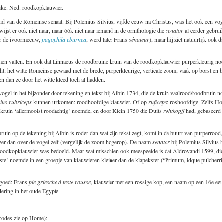
ke. Ned. roodkopklauwier.
id van de Romeinse senaat. Bij Polemius Silvius, vijfde eeuw na Christus, was het ook een vog
wijst er ook niet naar, maar óók niet naar iemand in de ornithologie die
senator
al eerder gebru
r de ivoormeeuw,
pagophila eburnea
, werd later Frans
sénateur
), maar hij ziet natuurlijk ook d
komen vallen. En ook dat Linnaeus de roodbruine kruin van de roodkopklauwier purperkleurig no
cht: het witte Romeinse gewaad met de brede, purperkleurige, verticale zoom, vaak op borst en b
 dan ze door het witte kleed toch al hadden.
vogel in het bijzonder door tekening en tekst bij Albin 1734, die de kruin vaalrood/roodbrui
nius rubriceps
kunnen uitkomen: roodhoofdige klauwier. Of op
ruficeps
: roshoofdige. Zelfs Ho
kruin ‘allermooist roodachtig’ noemde, en door Klein 1750 die Duits
rohtkopff
had, gebaseerd 
in op de tekening bij Albin is roder dan wat zijn tekst zegt, komt in de buurt van purperrood, 
eer dan over de vogel zelf (vergelijk de zoom hogerop). De naam
senator
bij Polemius Silvius 
 roodkopklauwier was bedoeld. Maar wat misschien ook meespeelde is dat Aldrovandi 1599, die 
ooiste’ noemde in een groepje van klauwieren kleiner dan de klapekster (“Primum, idque pulche
 goed: Frans
pie griesche à teste rousse
, klauwier met een rossige kop, een naam op een 16e ee
dering in het oude Egypte.
codes zie op Home):