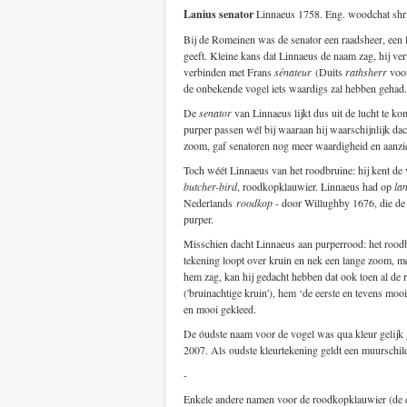
Lanius senator
Linnaeus 1758. Eng. woodchat shri
Bij de Romeinen was de senator een raadsheer, een l
geeft. Kleine kans dat Linnaeus de naam zag, hij ver
verbinden met Frans
sénateur
(Duits
rathsherr
voo
de onbekende vogel iets waardigs zal hebben gehad.
De
senator
van Linnaeus lijkt dus uit de lucht te 
purper passen wél bij waaraan hij waarschijnlijk da
zoom, gaf senatoren nog meer waardigheid en aanzien
Toch wéét Linnaeus van het roodbruine: hij kent de 
butcher-bird
, roodkopklauwier. Linnaeus had op
la
Nederlands
roodkop
- door Willughby 1676, die de 
purper.
Misschien dacht Linnaeus aan purperrood: het roodbru
tekening loopt over kruin en nek een lange zoom, m
hem zag, kan hij gedacht hebben dat ook toen al de
('bruinachtige kruin'), hem ‘de eerste en tevens m
en mooi gekleed.
De óudste naam voor de vogel was qua kleur gelijk
2007. Als oudste kleurtekening geldt een muurschil
-
Enkele andere namen voor de roodkopklauwier (de 