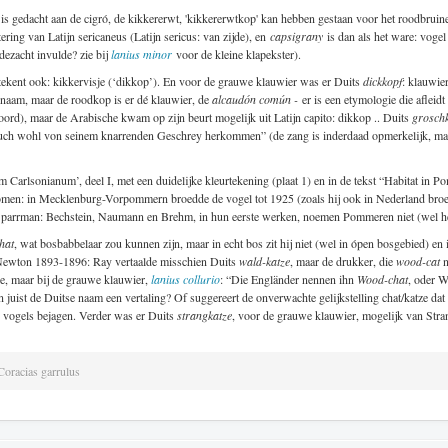
is gedacht aan de cigró, de kikkererwt, 'kikkererwtkop' kan hebben gestaan voor het roodbruine
ring van Latijn sericaneus (Latijn sericus: van zijde), en
capsigrany
is dan als het ware: vogel
dezacht invulde? zie bij
lanius minor
voor de kleine klapekster).
tekent ook: kikkervisje (‘dikkop’). En voor de grauwe klauwier was er Duits
dickkopf
: klauwie
 naam, maar de roodkop is er dé klauwier, de
alcaudón común -
er is een etymologie die afleid
woord), maar de Arabische kwam op zijn beurt mogelijk uit Latijn capito: dikkop .. Duits
grosch
ch wohl von seinem knarrenden Geschrey herkommen” (de zang is inderdaad opmerkelijk, maar 
Carlsonianum’, deel I, met een duidelijke kleurtekening (plaat 1) en in de tekst “Habitat in Po
omen: in Mecklenburg-Vorpommern broedde de vogel tot 1925 (zoals hij ook in Nederland broe
n Sparrman: Bechstein, Naumann en Brehm, in hun eerste werken, noemen Pommeren niet (wel he
hat
, wat bosbabbelaar zou kunnen zijn, maar in echt bos zit hij niet (wel in ópen bosgebied) en
. Newton 1893-1896: Ray vertaalde misschien Duits
wald-katze
, maar de drukker, die
wood-cat
n
e, maar bij de grauwe klauwier,
lanius collurio
: “Die Engländer nennen ihn
Wood-chat
, oder W
n juist de Duitse naam een vertaling? Of suggereert de onverwachte gelijkstelling chat/katze dat
e vogels bejagen. Verder was er Duits
strangkatze
, voor de grauwe klauwier, mogelijk van Stran
Coracias garrulus