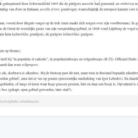
k geïnspireerd door Schwenckfeld 1603 die de géélgors
aureola
had genoemd, en
emberiza a
taling van d'oro in Italiaans
uccello d’oro
: goudvogel, waarschijnlijk de europese kanarie (oro is
an, vooral door illegale vangst op de trek (men maakt zich zorgen over zijn voortbestaan). In ge
as de Oeral de westelijke grens van zijn verspreidingsgebied, in 1848 vond Liljeborg de vogel a
emen hem
kultasirkku
: goudgors, de geelgors
keltasirkku
: geelgors.
 zie op Home):
 leeft hij “in populetis et salicetis”, in populierenbosjes en wilgenbosjes (II-52). Officieel Duits
aaruit dan weer
wilgengors.
s eik, doebrava is eikenbos. Bij de biotoop past dit niet, maar toen in Rusland bepaalde eiken
rden gebied’, men liet er vee op grazen (persoonlijke mededeling van Igor Lebedev). En daard
ngebieden, of langs rivieren waar hoge grassen groeien, hier en daar een bosje is. Opvallend i
 bos (gekapt, open gebied geworden, later stad?).
Acrocephalus arundinaceus