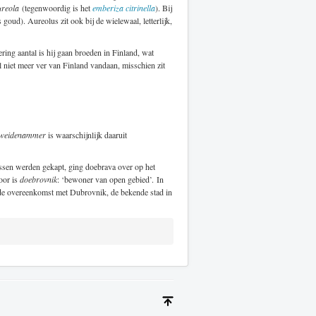
ureola
(tegenwoordig is het
emberiza citrinella
). Bij
 goud). Aureolus zit ook bij de wielewaal, letterlijk,
ring aantal is hij gaan broeden in Finland, wat
l niet meer ver van Finland vandaan, misschien zit
weidenammer
is waarschijnlijk daaruit
bossen werden gekapt, ging doebrava over op het
oor is
doebrovnik
: ‘bewoner van open gebied’. In
s de overeenkomst met Dubrovnik, de bekende stad in