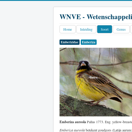
WNVE - Wetenschappeli
Home
Inleiding
Soort
Genus
Emberizidae
Emberiza
Emberiza aureola
Pallas 1773. Eng. yellow-breast
Emberiza aureola
betekent goudgors (Latijn aurum: 