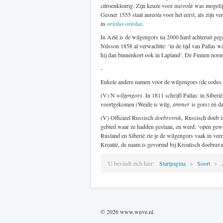
citroenkleurig. Zijn keuze voor
aureola
was mogelij
Gesner 1555 staat aureola voor het eerst, als zijn ver
in
oriolus oriolus
.
In Azië is de wilgengors na 2000 hard achteruit gega
Nilsson 1858 al verwachtte: ‘in de tijd van Pallas w
hij dan binnenkort ook in Lapland’. De Finnen no
-
Enkele andere namen voor de wilgengors (de codes
(V) N
wilgengors.
In 1811 schrijft Pallas: in Siberië
voortgekomen (Weide is wilg,
ammer
is gors) en d
(V) Officieel Russisch
doebrovnik
, Russisch doeb i
gebíed waar ze hadden gestaan, en werd: ‘open gewo
Rusland en Siberië zie je de wilgengors vaak in vee
Kroatië, de naam is gevormd bij Kroatisch doebrava:
U bevindt zich hier:
Startpagina
Soort
© 2026 www.wnve.nl