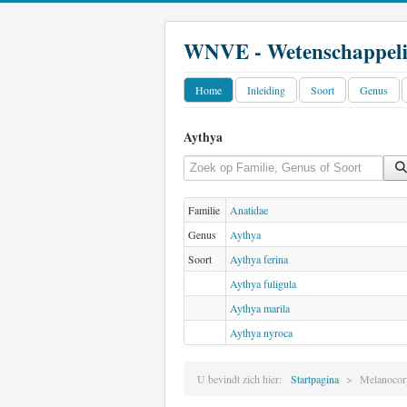
WNVE - Wetenschappeli
Home
Inleiding
Soort
Genus
Aythya
Vul een deel van de titel in
Familie
Anatidae
Genus
Aythya
Soort
Aythya ferina
Aythya fuligula
Aythya marila
Aythya nyroca
U bevindt zich hier:
Startpagina
Melanocor