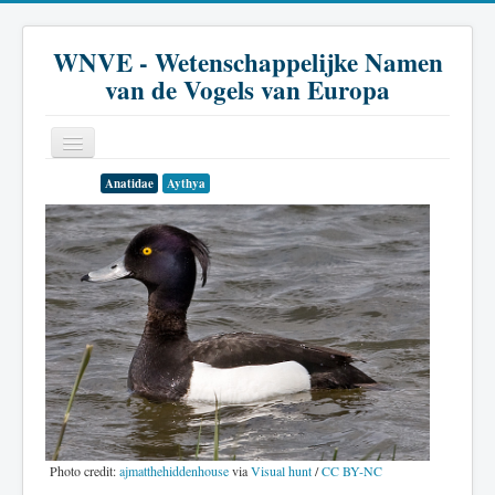
WNVE - Wetenschappelijke Namen
van de Vogels van Europa
Anatidae
Aythya
Home
Inleiding
Soort
Genus
Familie
Historie
Literatuur
Photo credit:
ajmatthehiddenhouse
via
Visual hunt
/
CC BY-NC