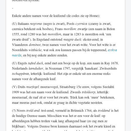
-
Enkele andere namen voor de kuifeend (de codes zie op Home):
(U) Italiaans
negrona
(negro is zwart), Pools
czernica
(czarny is zwart,
czernica betekent ook bosbes), Frans
morillon
: zwartje (een naam in Belon
1555, rond 1280 was het
moreillon
, maar in 1283 is moreillon ook ‘een
zwarte druif’). In Engeland ontstond
magpie duck
: ekster-eend, in
Vlaanderen
dominee
, twee namen voor het zwart-witte. Voor het witte is er
Noordduits
wittbücke
, wat ook zou kunnen passen bij de toppereend,
aythya
marila
, en bij nog enkele andere eenden.
(U) Engels
tufted duck
, eend met een bosje op de kop, een naam in Ray 1678.
Nederlands
kamduiker
, in Nozeman 1797, vergelijk 'hanekam'. Zwitserduits
tschuppänta
, letterlijk: kuifeend. Het zijn er enkele uit een enorme reeks
namen voor de afhangende kuif.
(V) Duits
murfogel
: moerasvogel, Straatsburg 15e eeuw, volgens Suolahti
1909 was het een naam voor de kuifeend. Zweeds
träskkorp
, letterlijk:
moerasraaf, de raaf zit er voor het zwarte. Träsk kan ook ‘meer’ betekenen,
maar moeras past ook, omdat ze graag in dichte vegetatie nestelen.
(?) Noors
trold-and
: trol-eend, vermeld in Brünnich 1764, als
troldand
is het
de huidige Deense naam. Misschien was het er een voor de kuif: op
afbeeldingen hebben trollen vaak lang afhangend haar (zo zag men ze
blijkbaar). Volgens Deense bron kunnen daarnaast ook het zwarte kleed en