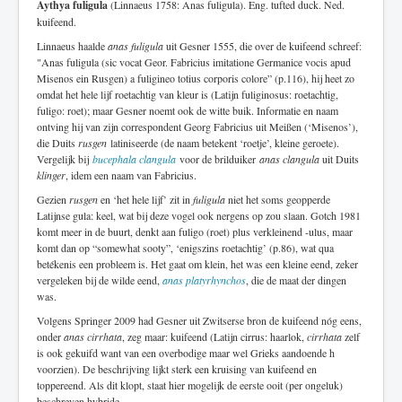
Aythya fuligula
(Linnaeus 1758: Anas fuligula). Eng. tufted duck. Ned.
kuifeend.
Linnaeus haalde
anas fuligula
uit Gesner 1555, die over de kuifeend schreef:
"Anas fuligula (sic vocat Geor. Fabricius imitatione Germanice vocis apud
Misenos ein Rusgen) a fuligineo totius corporis colore” (p.116), hij heet zo
omdat het hele lijf roetachtig van kleur is (Latijn fuliginosus: roetachtig,
fuligo: roet); maar Gesner noemt ook de witte buik. Informatie en naam
ontving hij van zijn correspondent Georg Fabricius uit Meißen (‘Misenos’),
die Duits
rusgen
latiniseerde (de naam betekent ‘roetje’, kleine geroete).
Vergelijk bij
bucephala clangula
voor de brilduiker
anas clangula
uit Duits
klinger
, idem een naam van Fabricius.
Gezien
rusgen
en ‘het hele lijf’ zit in
fuligula
niet het soms geopperde
Latijnse gula: keel, wat bij deze vogel ook nergens op zou slaan. Gotch 1981
komt meer in de buurt, denkt aan fuligo (roet) plus verkleinend -ulus, maar
komt dan op “somewhat sooty”, ‘enigszins roetachtig’ (p.86), wat qua
betékenis een probleem is. Het gaat om klein, het was een kleine eend, zeker
vergeleken bij de wilde eend,
anas platyrhynchos
, die de maat der dingen
was.
Volgens Springer 2009 had Gesner uit Zwitserse bron de kuifeend nóg eens,
onder
anas cirrhata
, zeg maar: kuifeend (Latijn cirrus: haarlok,
cirrhata
zelf
is ook gekuifd want van een overbodige maar wel Grieks aandoende h
voorzien). De beschrijving lijkt sterk een kruising van kuifeend en
toppereend. Als dit klopt, staat hier mogelijk de eerste ooit (per ongeluk)
beschreven hybride.