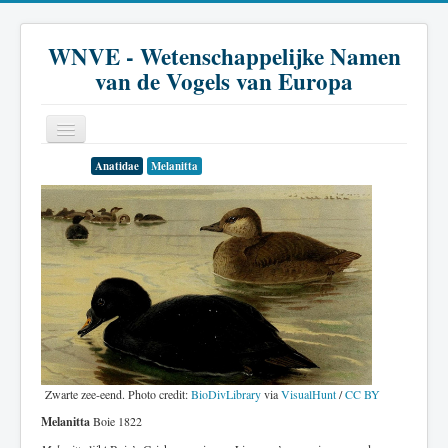
WNVE - Wetenschappelijke Namen
van de Vogels van Europa
Anatidae
Melanitta
Home
Inleiding
Soort
Genus
Familie
Historie
Zwarte zee-eend. Photo credit:
BioDivLibrary
via
VisualHunt
/
CC BY
Literatuur
Melanitta
Boie 1822