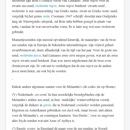
Melanitta
lijkt Boie’s Griekse versie van Linnaeus’
anas nigra
voor de
zwarte zee-eend,
melanitta nigra
.
Anas nigra
betekent ‘zwarte eend’,
melanitta
is een samenstelling van Grieks melas: zwart en Grieks
netta
: eend,
vergelijk bij het genus
netta
.
Coomans 1947 schrijft: doordat men Oudgrieks
lang als Nieuwgrieks uitsprak, zal Boie nitta hebben gezegd in plaats van
netta, vandaar de wat onverwachte vorm. Er is later nog wel eens
melanetta
gebruikt.
Mannetjeseenden zijn meestal opvallend kleurrijk, de mannetjes van de twee
zee-eenden zijn in Europa de bekendste uitzonderingen: zijn vrijwel geheel
zwart/bruinzwart, deels afhankelijk van de tijd van het jaar. Voor de grote zee-
eend,
melanitta fusca
, had Linnaeus
anas atra
mogen geven, wat net als
anas
nigra
zwarte eend betekent. Dan was mooi uitgekomen dat de twee even
(bruin)zwart zijn. Er valt niet te verdedigen dat de ene
nigra
en de andere
fusca
moet heten, zie ook bij de soorten.
-
Enkele andere algemene namen voor de Melanitta’s (de codes zie op Home):
(V) Nederlands
zee-eend
. In hun noordelijke broedgebieden zijn de
Melanitta’s zelden zee-eend, in hun ‘zuidelijke’ winterverblijven voorál,
vergelijk de duikers in
gavia
, die in Nederland
zeeduiker
werden genoemd.
Engelsen en Amerikanen gebruiken
sea duck
ook, maar losser, niet alleen
voor de Melanitta’s, en sommigen hanteren ‘Sea Ducks’, voor zo ongeveer
alles bij de eenden wat niet Anas of Aythya is.
(?) Engels
scoter
, in Engeland dé naam voor de zee-eenden, in Noord-