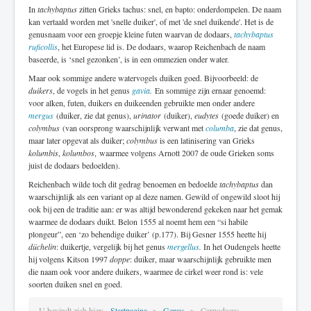
In
tachybaptus
zitten Grieks tachus: snel, en bapto: onderdompelen. De naam
kan vertaald worden met 'snelle duiker', of met 'de snel duikende'. Het is de
genusnaam voor een groepje kleine futen waarvan de dodaars,
tachybaptus
ruficollis
, het Europese lid is. De dodaars, waarop Reichenbach de naam
baseerde, is ‘snel gezonken’, is in een ommezien onder water.
Maar ook sommige andere watervogels duiken goed. Bijvoorbeeld: de
duikers
, de vogels in het genus
gavia
.
En sommige zijn ernaar genoemd:
voor alken, futen, duikers en duikeenden gebruikte men onder andere
mergus
(duiker, zie dat genus),
urinator
(duiker),
eudytes
(goede duiker) en
colymbus
(van oorsprong waarschijnlijk verwant met
columba
, zie dat genus,
maar later opgevat als duiker;
colymbus
is een latinisering van Grieks
kolumbis
,
kolumbos
, waarmee volgens Arnott 2007 de oude Grieken soms
juist de dodaars bedoelden).
Reichenbach wilde toch dit gedrag benoemen en bedoelde
tachybaptus
dan
waarschijnlijk als een variant op al deze namen. Gewild of ongewild sloot hij
ook bij een de traditie aan: er was altijd bewonderend gekeken naar het gemak
waarmee de dodaars duikt. Belon 1555 al noemt hem een “si habile
plongeur”, een ‘zo behendige duiker’ (p.177). Bij Gesner 1555 heette hij
düchelin
: duikertje, vergelijk bij het genus
mergellus
.
In het Oudengels heette
hij volgens Kitson 1997
doppe
: duiker, maar waarschijnlijk gebruikte men
die naam ook voor andere duikers, waarmee de cirkel weer rond is: vele
soorten duiken snel en goed.
U bevindt zich hier:
Startpagina
Genus
Carpodacus