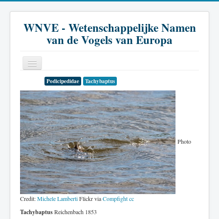
WNVE - Wetenschappelijke Namen
van de Vogels van Europa
Podicipedidae
Tachybaptus
Home
Inleiding
Soort
Genus
Photo
Familie
Historie
Literatuur
Credit:
Michele Lamberti
Flickr via
Compfight
cc
Tachybaptus
Reichenbach 1853