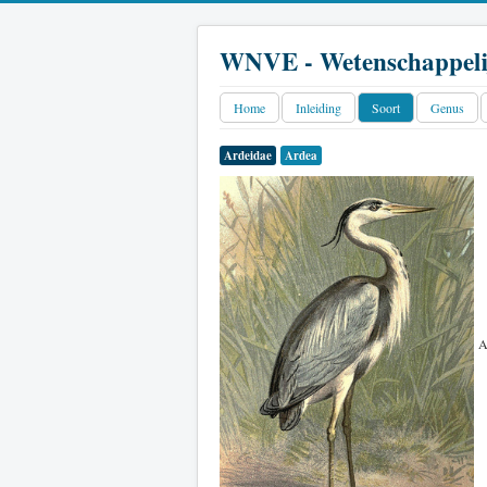
WNVE - Wetenschappeli
Home
Inleiding
Soort
Genus
Ardeidae
Ardea
A.