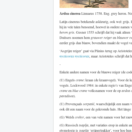
Ardea cinerea
Linnaeus 1758. Eng. grey heron. Ned
Latijn cinereus betekende askleurig, ook wel: grijs.
hij in vele talen benoemd, hoewel in oudere namen v
heron gris
. Gesner 1555 schrijft dat hij vaak alle
Duitsers noemen hem
grauwer reiger
en
blauwer re
eerder grijs dan blauw, bovendien maakt de vogel vaak
‘Asgrijze reiger’ gaat via Plinius terug op Aristote
nycticorax nycticorax
, maar Aristoteles schrijft dat 
-
Enkele andere namen voor de blauwe reiger (de cod
(U) Engels
crane
: kraan (de kraanvogel). Voor de 
vogels. Lockwood 1984: in enkele regio’s van Engel
crane
en
blue crane
volksnamen voor de op
ardea 
paradisea
).
(U) Provençaals
serpatié
, waarschijnlijk een naam v
ook dit een naam voor de gekromde hals. Het lánge 
(G) Welsh
crehyr
, een van vele namen voor het rauw
(G) Russisch
tsaplja
, met variaties erop in enkele 
etymologie is
tsaplja
‘grijper/pakker’, voor hoe hun s