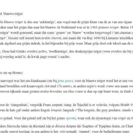
. blauwe reiger.
 De
blauwe reiger
is dus een ‘askleurige’, een vogel met de grijze kleur van de as van een sigaar 
aker naar het grijze dan naar het blauwe. In Nederland was er in 1363
grauwe reyger
. Belon 1
en ‘reiger’ wordt genoemd, maar dat soms ‘grauw’ en ‘blauw’ worden toegevoegd (“aut cinereae 
iger
’. Gesner zelf noemt hem
ardea cinerea
, een naam die via Ray 1694 bij Linnaeus terechtkom
 algeheel een grijze indruk, in het bijzonder bij grijs weer. Maar grijs doet ook tekort aan de re
les. Deze had Grieks
erodios pellos
, 'loodkleurige', dus donkergrijze reiger (voor
erodios
zie bij
hij overdag actief is: de kwak jaagt vooral ’s nachts.
es zie op Home):
kraanvogel was het een klanknaam (zie bij
grus grus
), voor de blauwe reiger werd het er een voo
and broedden ooit kraanvogels (tot eind 17e eeuw), in andere regio’s werd
crane
een naam voor
cinerea
lijkende maar grotere
ardea herodias
(en
blue crane
is dan op zijn beurt weer, in Zuid
oor de ‘slangenhals’, vergelijk Frans serpent: slang. In Tsjechië is er
volavka
, volgens Holub 19
van de hals gaf onder andere Engels
longnix
: langnek (“The longnix, the grey predator, stands st
e geluid. Voor dat geluid zelf zie bij het genus
egretta
, waar ook de etymologie van
reiger
en
h
andere Slavische talen (in Rusland zijn er diverse dorpen die Tsaplino of Tsjaplino heten, en Cha
nelle snavel toeslaat, in een andere is het, vrij vertaald, ‘stapper’, voor de bedachtzame gang.