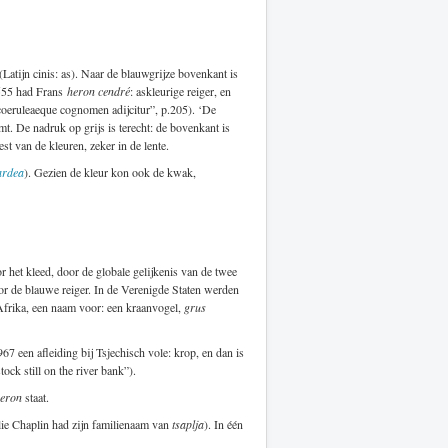
(Latijn cinis: as). Naar de blauwgrijze bovenkant is
555 had Frans
heron cendré
: askleurige reiger, en
coeruleaeque cognomen adijcitur”, p.205). ‘De
t. De nadruk op grijs is terecht: de bovenkant is
st van de kleuren, zeker in de lente.
ardea
). Gezien de kleur kon ook de kwak,
r het kleed, door de globale gelijkenis van de twee
 de blauwe reiger. In de Verenigde Staten werden
-Afrika, een naam voor: een kraanvogel,
grus
67 een afleiding bij Tsjechisch vole: krop, en dan is
ock still on the river bank”).
eron
staat.
rlie Chaplin had zijn familienaam van
tsaplja
). In één