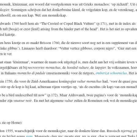
 monnik, kluizenaar, een woord dat voortgekomen was uit Grieks monachos: ‘op zichzelf’. Uit d
ksgier.
Sommigen schrijven dat het donkerbruine kleed, de vrijgelaten kop, en de verenkraag, 
chterhoofd, en om een kap. Wel: een monnikskap.
dwards 1760 heeft hem als “The Crested or Coped Black Vulture” (p.171), met in de index al
tuft [bosje] or crest [kuif] arising from the hinder part of the head”. Het is het niet zo opval
sd kalotje.
een heus knotje en zo maakt Brisson 1760, die de nieuwe soort nog net in een supplement van d
linke gibbus’). Linnaeus heeft daardoor: “Vultur vertice gibboso, corpore nigro”, ‘Gier met een b
n te ver.
aat staan ‘kluizenaar’, waarmee de naam ook uitgelegd is, men dacht aan het vrij solitaire leve
rgelijkbaars zit bij
necrosyrtes monachus
, de
hooded vulture
, de
kapgier.
In volksnamen, hoewel
f in Italiaans
monacho di padule
(moerasmonnik) voor de rietgors,
emberiza schoeniclus
. Het i
ein 1750, die voor de Zuid-Amerikaanse koningsgier
vultur monachus
had, ‘voor de quasi ges
 vóór op de kop is hij kaal, achteraan rijzen veertjes op, ‘als de cucullus (de kap) van een monac
 to be a bird undescribed till now” (p.172). Maar Aldrovandi, twee pagina’s voor de ‘monnikska
onder zijn
vautour noir
. En met het algemene
vultur
zullen de Romeinen ook wel de monniksgier
s zie op Home):
elon 1555, waarschijnlijk voor de monniksgier, naar de donkere kleur dan. Russisch
tsjernuj gri
a
zie bij het genus
gyps
.
Mongools
char tas
: zwarte gier,
tas
is gier, char is verwant met Turks 