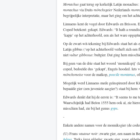
Monachus
gaat terug op kerkelijk Latijn monachus:
monachus
via Duits
mönchsgeier
Nederlands
monni
begrijpelijke interpretatie, maar het ging om het a
Linnaeus kent de vogel door Edwards en Brisson. E
Coped betekent: gekapt. Edwards: “It hath a roundish 
‘kapje’ op het achterhoofd, een als het ware opgeplui
Op de zwart-wit-tekening bij Edwards staat het als 
Latijn gibbus (‘op het achterhoofd verheft zich een f
niet
vultur gibbosus
: bultgier. Dat ging hem misschie
Bij geen van de drie staat het woord ‘monnikspij’ (l
coped, bedoelde dus ‘gekapt’, Engels hooded. Iets ve
mönchsmeise
voor de matkop,
poecile montanus
, o
Mogelijk werd Linnaeus mede geïnspireerd door Kl
bepaalde gier (een juveniele aasgier?) staat bij hem:
Edwards denkt dat hij de eerste is: “It seems to me
Waarschijnlijk had Belon 1555 hem ook al, zie hier
misschien had, zie bij het genus
gyps
.
-
Enkele andere namen voor de monniksgier (de code
(U) Frans
vautour noir
: zwarte gier, een naam in B
fulvus
. Turks
kara akbaba
: zwarte gier, voor
akbab