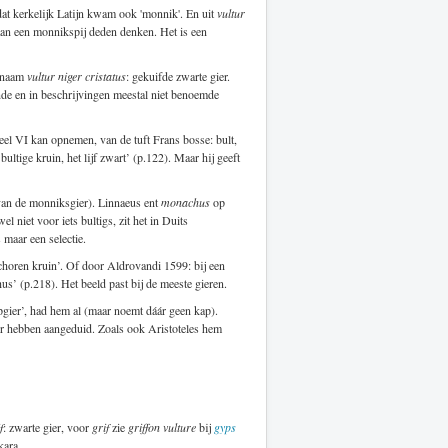
at kerkelijk Latijn kwam ook 'monnik'. En uit
vultur
aan een monnikspij deden denken. Het is een
s naam
vultur niger cristatus
: gekuifde zwarte gier.
lende en in beschrijvingen meestal niet benoemde
eel VI kan opnemen, van de tuft Frans bosse: bult,
ultige kruin, het lijf zwart’ (p.122). Maar hij geeft
n van de monniksgier). Linnaeus ent
monachus
op
 niet voor iets bultigs, zit het in Duits
s maar een selectie.
choren kruin’. Of door Aldrovandi 1599: bij een
hus’ (p.218). Het beeld past bij de meeste gieren.
pgier’, had hem al (maar noemt dáár geen kap).
 hebben aangeduid. Zoals ook Aristoteles hem
f
: zwarte gier, voor
grif
zie
griffon vulture
bij
gyps
kara.