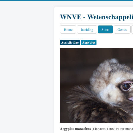
WNVE - Wetenschappeli
Home
Inleiding
Soort
Genus
Accipitridae
Aegypius
Aegypius monachus
(Linnaeus 1766: Vultur monac