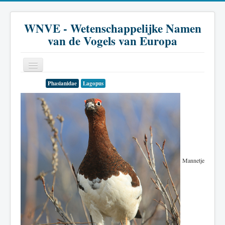
WNVE - Wetenschappelijke Namen
van de Vogels van Europa
Phasianidae
Lagopus
Home
Inleiding
Soort
Genus
Mannetje
Familie
Historie
Literatuur