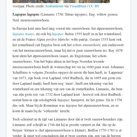
voorjaar. Photo credit:
Seabamirum
via
VisualHunt
/
CC BY
Lagopus lagopus
(Linnaeus 1758: Tetrao lagopus). Eng. willow grouse.
Ned. moerassneeuwhoen.
In Europa kent men heel lang vooral één sneeuwhoen: het alpensneeuwhoen,
lagopus mutus
, zie ook bij
lagopus
.
Belon 1555 heeft 'm in het winterkleed,
en uit de Franse Alpen
perdris blanche
: witte patrijs. Gesner 1555 kent ook
het zomerkleed (uit Engelse bron ook het
schots sneeuwhoen
, een ondersoort
van het moerassneeuwhoen, maar hij ziet er geen sneeuwhoen in). Ray 1678
kent idem het alpensneeuwhoen (naast, als Engelsman, het schots
sneeuwhoen). Van het bijna alleen in het hoge Noorden levende
moerassneeuwhoen heeft de wetenschap tot ver na 1600 geen weet. Johannes
Schefferus is volgens Zweedse opgave de eerste die hem heeft, in ‘Lapponia’
van 1673, zijn boek over Lapland. Olof Rudbeck, die in 1695 een grote reis
door Lapland maakt, heeft hem nog ‘meer’, heeft een tekening van het
winterkleed en een tekening van een van de zomerkleden. Linnaeus, die hem
van zíjn grote reis van 1732 door Lapland kent - hoewel ook door Rudbeck -
noemt hem in zijn reisdagboek
lagopus
: hazepoot, zie het genus. En in 1758
dus ook. Maar bij de Romeinen was
lagopus
het alpensneeuwhoen, en zo
komt de naam bij de ‘verkeerde’ terecht.
Toch schemert in de tijd van Linnaeus door dat er twéé sneeuwhoenders zijn.
Linnaeus zelf schrijft in 1746 dat hij in grootte varieert en dat ‘die op de
bergen’ kleiner is (het alpensneeuwhoen is kleiner). Buffon 1770-1783 is al
verder: ik moet wel concluderen dat er twee soorten zijn, een van de bergen