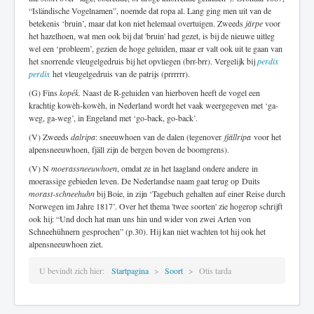
“Isländische Vogelnamen”, noemde dat ropa al. Lang ging men uit van de
betekenis ‘bruin’, maar dat kon niet helemaal overtuigen. Zweeds
järpe
voor
het hazelhoen, wat men ook bij dat 'bruin' had gezet, is bij de nieuwe uitleg
wel een ‘probleem’, gezien de hoge geluiden, maar er valt ook uit te gaan van
het snorrende vleugelgedruis bij het opvliegen (brr-brr). Vergelijk bij
perdix
perdix
het vleugelgedruis van de patrijs (prrrrrr).
(G) Fins
kopék.
Naast de R-geluiden van hierboven heeft de vogel een
krachtig kowèh-kowèh, in Nederland wordt het vaak weergegeven met ‘ga-
weg, ga-weg’, in Engeland met ‘go-back, go-back’.
(V) Zweeds
dalripa
: sneeuwhoen van de dalen (tegenover
fjällripa
voor het
alpensneeuwhoen, fjäll zijn de bergen boven de boomgrens).
(V) N
moerassneeuwhoen
, omdat ze in het laagland ondere andere in
moerassige gebieden leven. De Nederlandse naam gaat terug op Duits
morast-schneehuhn
bij Boie, in zijn ‘Tagebuch gehalten auf einer Reise durch
Norwegen im Jahre 1817’. Over het thema 'twee soorten' zie hogerop schrijft
ook hij: “Und doch hat man uns hin und wider von zwei Arten von
Schneehühnern gesprochen” (p.30). Hij kan niet wachten tot hij ook het
alpensneeuwhoen ziet.
U bevindt zich hier:
Startpagina
Soort
Otis tarda