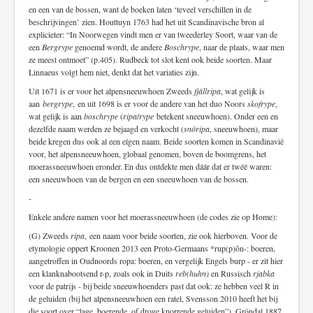
en een van de bossen, want de boeken laten ‘teveel verschillen in de
beschrijvingen’ zien. Houttuyn 1763 had het uit Scandinavische bron al
explicieter: “In Noorwegen vindt men er van tweederley Soort, waar van de
een
Bergrype
genoemd wordt, de andere
Boschrype
, naar de plaats, waar men
ze meest ontmoet” (p.405). Rudbeck tot slot kent ook beide soorten. Maar
Linnaeus volgt hem niet, denkt dat het variaties zijn.
Uit 1671 is er voor het alpensneeuwhoen Zweeds
fjällripa
, wat gelijk is
aan
bergrype
, en uit 1698 is er voor de andere van het duo Noors
skofrype
,
wat gelijk is aan
boschrype
(
ripa
/
rype
betekent sneeuwhoen). Onder een en
dezelfde naam werden ze bejaagd en verkocht (
snöripa
, sneeuwhoen), maar
beide kregen dus ook al een eígen naam. Beide soorten komen in Scandinavië
voor, het alpensneeuwhoen, globaal genomen, boven de boomgrens, het
moerassneeuwhoen eronder. En dus ontdekte men dáár dat er twéé waren:
een sneeuwhoen van de bergen en een sneeuwhoen van de bossen.
-
Enkele andere namen voor het moerassneeuwhoen (de codes zie op Home):
(G) Zweeds
ripa
, een naam voor beide soorten, zie ook hierboven. Voor de
etymologie oppert Kroonen 2013 een Proto-Germaans *rup(p)ōn-: boeren,
aangetroffen in Oudnoords ropa: boeren, en vergelijk Engels burp - er zit hier
een klanknabootsend r-p, zoals ook in Duits
reb(huhn)
en Russisch
rjabka
voor de patrijs - bij beide sneeuwhoenders past dat ook: ze hebben veel R in
de geluiden (bij het alpensneeuwhoen een ratel, Svensson 2010 heeft het bij
die soort over “lage, boerende, of droge knorrende geluiden”). Gröndal 1887,