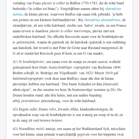
vertaling van Frans
pluvier à collier
in Buffon 1770-1783, die de witte band
bedoelde (“le collier est blanc”). Vergelijkbare namen zitten bij
charadrius
dubius
, de kleine plevier, waarvoor Buffon zijn naam óók gebruikt: ‘je hebt
een grotere en een kleinere halsbandplevier’. Bij
charadrius alexandrinus
, de
strandplevier, zit een witte halsband, slechts een ‘halve’ zwarte, en een Franse
naam ervoor is daardoor
pluvier à collier interrompu
, plevier met een
onderbroken halsband.
De officiële Russische naam voor de bontbekplevier
is
galstoetsjnik
,
waarin de galstoek zit, de halsdoek (galstoek is een ontléning
aan halsdoek, het woord is met Peter de Grote naar Rusland meegereisd, de
G zit er omdat het Russisch geen H kent, er een G van maakt).
(U) N
bontbekplevier
, een naam voor de oranje en zwarte snavel, wellicht
geïnspireerd door Duits
buntschnäbliger regenpfeifer
van Bechstein 1809.
Brehm schrijft, in ‘Beiträge zur Vögelkunde’ van 1822: Meyer 1810 gaf
halsbandregenpfeifer
(ook deze naar Buffon), maar álle drie de kleine
pleviertjes hebben een halsband, “Der bunte Schnabel ist ihm [
hiaticula
]
allein eigen”, en dus moeten we hem 'de bontsnavelige' noemen (p.20). De
Denen houden stand: alle drie heten, met een nadere bepaling
erbij,
præstekrave
: priesterkraag, voor de witte halsband.
(G) Engels
tullet
, Deens
tyhyt
, Zweeds
tillika
, klanknabootsingen, de
opvallendste roep van de bontbekplevier is een waterig pu-wiep of tu-lit, en
in de zang zit veel twiewe-twiewe.
(G) Noordfries
mösk
: muisje, een naam op het Waddeneiland Sylt, misschien
voor het kleine, maar primair waarschijnlijk gegeven voor het trippelen (wat