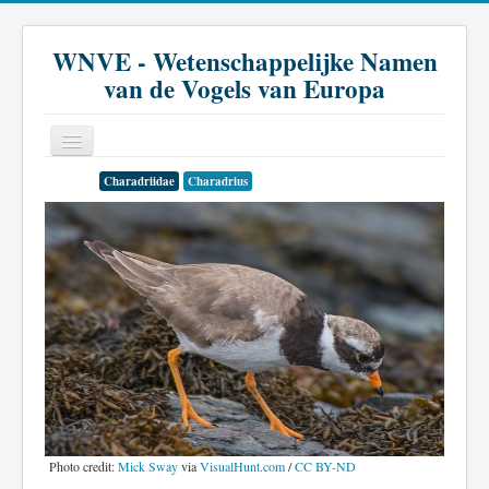
WNVE - Wetenschappelijke Namen
van de Vogels van Europa
Charadriidae
Charadrius
Home
Inleiding
Soort
Genus
Familie
Historie
Literatuur
Photo credit:
Mick Sway
via
VisualHunt.com
/
CC BY-ND