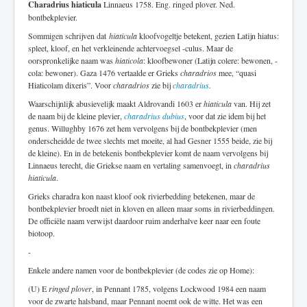
Charadrius hiaticula
Linnaeus 1758. Eng. ringed plover. Ned.
bontbekplevier.
Sommigen schrijven dat
hiaticula
kloofvogeltje betekent, gezien Latijn hiatus:
spleet, kloof, en het verkleinende achtervoegsel -culus. Maar de
oorspronkelijke naam was
hiaticola
: kloofbewoner (Latijn colere: bewonen, -
cola: bewoner). Gaza 1476 vertaalde er Grieks
charadrios
mee, “quasi
Hiaticolam dixeris”. Voor
charadrios
zie bij
charadrius
.
Waarschijnlijk abusievelijk maakt Aldrovandi 1603 er
hiaticula
van. Hij zet
de naam bij de kleine plevier,
charadrius dubius
, voor dat zie idem bij het
genus. Willughby 1676 zet hem vervolgens bij de bontbekplevier (men
onderscheidde de twee slechts met moeite, al had Gesner 1555 beide, zie bij
de kleine). En in de betekenis bontbekplevier komt de naam vervolgens bij
Linnaeus terecht, die Griekse naam en vertaling samenvoegt, in
charadrius
hiaticula
.
Grieks charadra kon naast kloof ook rivierbedding betekenen, maar de
bontbekplevier broedt niet in kloven en alleen maar soms in rivierbeddingen.
De officiële naam verwijst daardoor ruim anderhalve keer naar een foute
biotoop.
-
Enkele andere namen voor de bontbekplevier (de codes zie op Home):
(U) E
ringed plover
, in Pennant 1785, volgens Lockwood 1984 een naam
voor de zwarte halsband, maar Pennant noemt ook de witte. Het was een