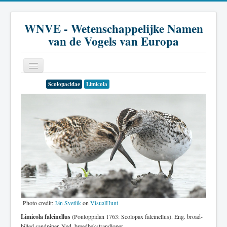
WNVE - Wetenschappelijke Namen
van de Vogels van Europa
Scolopacidae
Limicola
Home
Inleiding
Soort
Genus
Familie
Historie
Literatuur
Photo credit:
Ján Svetlík
on
VisualHunt
Limicola falcinellus
(Pontoppidan 1763: Scolopax falcinellus). Eng. broad-
billed sandpiper. Ned. breedbekstrandloper.