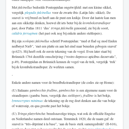
Met
falcinellus
bedoelde Pontoppidan ongetwijfeld: met een kleine sikkel,
vergelijk
plegadis falcinellus
voor de zwarte ibis (Latijn falx: sikkel). De
snavel is vrij breed en heeft aan de punt een knikje. Door dat laatste kan men
aan een sikkeltje denken, hoewel dit iets beter bij de
krombekstrandloper
past, door Pallas 1811 ‘dus’
trynga falcinella
genoemd, zie bij de soort,
calidris ferruginea
(het past ook nog bij enkele andere steltlopers).
Bij zijn
scolopax falcinellus
schrééf Pontoppidan: “med et flad og mod Enden
nedbøyet Næb”, ‘met een platte en aan het eind naar beneden gebogen snavel’
(p.623). Hij heeft ook de eerste tekening van de vogel. Even later staat bij
Brünnich 1764 dezelfde omschrijving (“rostro depresso apicibus decurvatis”,
p.49). Pontoppidan en Brünnich kennen de vogel van de trek, vergelijk ‘trek’
bij de krombekstrandloper. Ze werkten samen.
-
Enkele andere namen voor de breedbekstrandloper (de codes zie op Home):
(U) Italiaans
gambecchio frullino
,
gambecchio
is een algemene naam voor de
strandlopers (gamba: been, vergelijk dus
steltloper
),
frullino
is het bokje,
lymnocryptes minimus
: de tekening op de rug doet denken aan die van bokje
of watersnip, en qua grootte past het bokje.
(U)
Tringa platyrhincha
: breedsnavelige tringa, wat ook de officiële Engelse
en Nederlandse namen deed ontstaan. Temminck 1820, die de naam gaf: de
snavel is “très-déprimé à la base”, ‘aan de basis sterk samengedrukt’ (II-616),
wat hem daar plat en hoog maakt (bij de eenden, zie bij
anas platyrhynchos
,