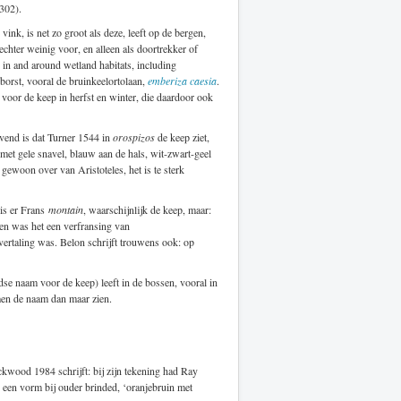
302).
de vink, is net zo groot als deze, leeft op de bergen,
chter weinig voor, en alleen als doortrekker of
y in and around wetland habitats, including
borst, vooral de bruinkeelortolaan,
emberiza caesia
.
 voor de keep in herfst en winter, die daardoor ook
vend is dat Turner 1544 in
orospizos
de keep ziet,
, met gele snavel, blauw aan de hals, wit-zwart-geel
gewoon over van Aristoteles, het is te sterk
 is er Frans
montain
, waarschijnlijk de keep, maar:
en was het een verfransing van
 vertaling was. Belon schrijft trouwens ook: op
e naam voor de keep) leeft in de bossen, vooral in
men de naam dan maar zien.
kwood 1984 schrijft: bij zijn tekening had Ray
s een vorm bij ouder brinded, ‘oranjebruin met