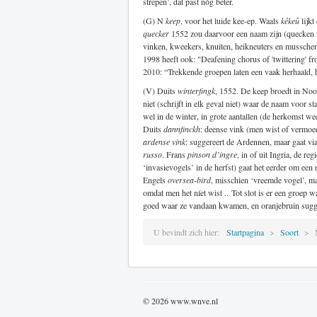
strepen’, dat past nóg beter.
(G) N
keep
, voor het luide kee-ep. Waals
kêkeû
lijkt
quecker
1552 zou daarvoor een naam zijn (quecken 
vinken, kweekers, knuiten, heikneuters en mussche
1998 heeft ook: "Deafening chorus of 'twittering' f
2010: “Trekkende groepen laten een vaak herhaald, h
(V) Duits
winterfingk
, 1552. De keep broedt in Noo
niet (schrijft in elk geval niet) waar de naam voor st
wel in de winter, in grote aantallen (de herkomst wee
Duits
dannfinckh
: deense vink (men wist of vermoe
ardense vink
: suggereert de Ardennen, maar gaat vi
russo
. Frans
pinson d’ingre
, in of uit Ingria, de re
‘invasievogels’ in de herfst) gaat het eerder om ee
Engels
oversea-bird
, misschien ‘vreemde vogel’, m
omdat men het níet wist ..
Tot slot is er een groep 
goed waar ze vandaan kwamen, en oranjebruin sugge
U bevindt zich hier:
Startpagina
Soort
© 2026 www.wnve.nl