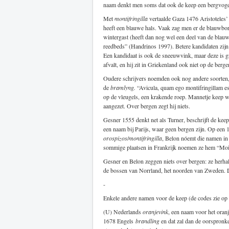
naam denkt men soms dat ook de keep een bergvogel 
Met
montifringilla
vertaalde Gaza 1476 Aristoteles
heeft een blauwe hals. Vaak zag men er de blauwborst
wintergast (heeft dan nog wel een deel van de blauwe 
reedbeds” (Handrinos 1997). Betere kandidaten zijn 
Een kandidaat is ook de sneeuwvink, maar deze is gr
afvalt, en hij zit in Griekenland ook niet op de berge
Oudere schrijvers noemden ook nog andere soorten, 
de
bramlyng.
“Avicula, quam ego montifringillam esse
op de vleugels, een krakende roep. Mannetje keep wi
aangezet. Over bergen zegt hij niets.
Gesner 1555 denkt net als Turner, beschrijft de keep
een naam bij Parijs, waar geen bergen zijn. Op een
orospizos
/
montifringilla
, Belon nóemt die namen in 
sommige plaatsen in Frankrijk noemen ze hem “Moinea
Gesner en Belon zeggen niets over bergen: ze herhal
de bossen van Norrland, het noorden van Zweden. D
-
Enkele andere namen voor de keep (de codes zie o
(U) Nederlands
oranjevink
, een naam voor het oran
1678 Engels
brandling
en dat zal dan de oorspronke