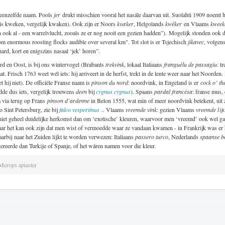
 eenzelfde naam. Pools
jer
drukt misschien vooral het nasále daarvan uit. Suolahti 1909 noemt 
is kweken, vergelijk kwaken). Ook zijn er Noors
kvæker
, Helgolands
kwêker
en Vlaams
kwee
n ook al - een warrelvlucht, zooals ze er nog nooit een gezien hadden”). Mogelijk stonden 
rom enormous roosting flocks audible over several km". Tot slot is er Tsjechisch
jíkavec
, volgen
ard, kort en enigszins nasaal ‘jek’ horen”.
rd en Oost, is bij ons wintervogel (Brabants
trekvink
, lokaal Italiaans
franguèlu de passagiu
: t
aat. Frisch 1763 weet wél iets: hij arriveert in de herfst, trekt in de lente weer naar het Noorden.
t hij niet). De officiële Franse naam is
pinson du nord
: noordvink, in Engeland is er
cock o’ th
dde dus iets, vergelijk trouwens
deen
bij
cygnus cygnus
). Spaans
pardal francésa
: franse mus,
a via terug op Frans
pinson d’ardenne
in Belon 1555, wat min of meer noordvink betekent, uit 
gio Sint Petersburg, zie bij
falco vespertinus
.. Vlaams
vreemde vink
: gezien Vlaams
vreemde lijs
n niet geheel duidelijke herkomst dan om ‘exotische’ kleuren, waarvoor men ‘vreemd’ ook wel gaf
aar het kan ook zijn dat men wist of vermoedde waar ze vandaan kwamen - in Frankrijk was er
waarbij naar het Zuiden lijkt te worden verwezen:
Italiaans
passero turco
,
Nederlands
spaanse b
reerde dan Turkije of Spanje, of het wáren namen voor die kleur.
Merops apiaster