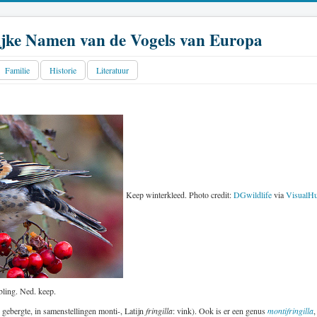
jke Namen van de Vogels van Europa
Familie
Historie
Literatuur
Keep winterkleed. Photo credit:
DGwildlife
via
VisualH
ling. Ned. keep.
 gebergte, in samenstellingen monti-, Latijn
fringilla
: vink). Ook is er een genus
montifringilla
,