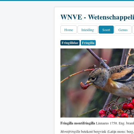
WNVE - Wetenschappeli
Home
Inleiding
Soort
Genus
Fringillidae
Fringilla
Fringilla montifringilla
Linnaeus 1758. Eng. bramb
Montifringilla
betekent bergvink (Latijn mons: berg,