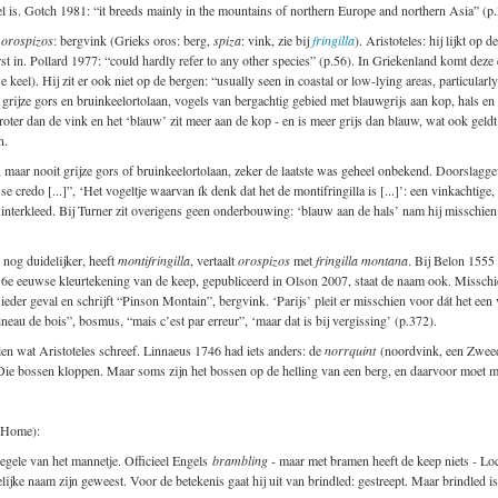
is. Gotch 1981: “it breeds mainly in the mountains of northern Europe and northern Asia” (p.
’
orospizos
: bergvink (Grieks oros: berg,
spiza
: vink, zie bij
fringilla
). Aristoteles: hij lijkt op 
 in. Pollard 1977: “could hardly refer to any other species” (p.56). In Griekenland komt deze e
keel). Hij zit er ook niet op de bergen: “usually seen in coastal or low-lying areas, particularl
grijze gors en bruinkeelortolaan, vogels van bergachtig gebied met blauwgrijs aan kop, hals en 
oter dan de vink en het ‘blauw’ zit meer aan de kop - en is meer grijs dan blauw, wat ook geldt
n.
maar nooit grijze gors of bruinkeelortolaan, zeker de laatste was geheel onbekend. Doorslagge
 credo [...]”, ‘Het vogeltje waarvan ík denk dat het de montifringilla is [...]’: een vinkachtige
nterkleed. Bij Turner zit overigens geen onderbouwing: ‘blauw aan de hals’ nam hij misschien 
 nog duidelijker, heeft
montifringilla
, vertaalt
orospizos
met
fringilla montana
. Bij Belon 1555
 16e eeuwse kleurtekening van de keep, gepubliceerd in Olson 2007, staat de naam ook. Misschi
ieder geval en schrijft “Pinson Montain”, bergvink. ‘Parijs’ pleit er misschien voor dát het een
u de bois”, bosmus, “mais c’est par erreur”, ‘maar dat is bij vergissing’ (p.372).
en wat Aristoteles schreef. Linnaeus 1746 had iets anders: de
norrquint
(noordvink, een Zweeds
ie bossen kloppen. Maar soms zijn het bossen op de helling van een berg, en daarvoor moet 
p Home):
jegele van het mannetje. Officieel Engels
brambling
- maar met bramen heeft de keep niets - Loc
lijke naam zijn geweest. Voor de betekenis gaat hij uit van brindled: gestreept. Maar brindled i