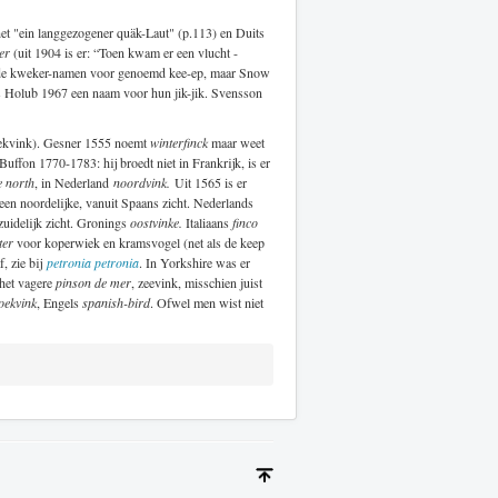
het "ein langgezogener quäk-Laut" (p.113) en Duits
ker
(uit 1904 is er: “Toen kwam er een vlucht -
ook de kweker-namen voor genoemd kee-ep, maar Snow
s Holub 1967 een naam voor hun jik-jik. Svensson
rekvink). Gesner 1555 noemt
winterfinck
maar weet
 Buffon 1770-1783: hij broedt niet in Frankrijk, is er
e north
, in Nederland
noordvink.
Uit 1565 is er
 een noordelijke, vanuit Spaans zicht. Nederlands
zuidelijk zicht. Gronings
oostvinke.
Italiaans
finco
ter
voor koperwiek en kramsvogel (net als de keep
, zie bij
petronia petronia
. In Yorkshire was er
 het vagere
pinson de mer
, zeevink, misschien juist
oekvink
, Engels
spanish-bird
. Ofwel men wist niet