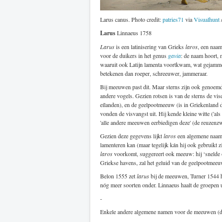
Larus canus. Photo credit:
patries71
via
Visualhunt
Larus
Linnaeus 1758
Larus
is een latinisering van Grieks
laros
, een naam
voor de duikers in het genus
gavia
: de naam hoort, 
waaruit ook Latijn lamenta voortkwam, wat gejammer
betekenen dan roeper, schreeuwer, jammeraar.
Bij meeuwen past dit. Maar sterns zijn ook genoemd.
andere vogels. Gezien rotsen is van de sterns de vi
eílanden), en de geelpootmeeuw (is in Griekenland
vonden de visvangst uit. Hij kende kleine witte ('a
'alle andere meeuwen eerbiedigen deze' (de reuzenz
Gezien deze gegevens lijkt
laros
een algemene naam 
lamenteren kan (maar tegelijk kán hij ook gebruikt 
laros
voorkomt, suggereert ook meeuw: hij ‘snelde 
Griekse havens, zal het geluid van de geelpootmeeuw
Belon 1555 zet
larus
bij de meeuwen, Turner 1544 
nóg meer soorten onder. Linnaeus haalt de groepen u
-
Enkele andere algemene namen voor de meeuwen (d