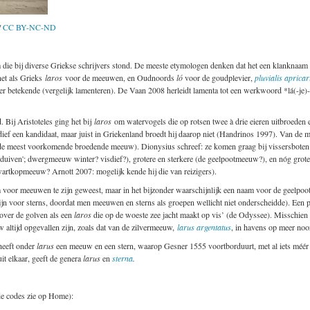
/
CC BY-NC-ND
 die bij diverse Griekse schrijvers stond. De meeste etymologen denken dat het een klanknaam 
net als Grieks
laros
voor de meeuwen, en Oudnoords
ló
voor de goudplevier,
pluvialis apricar
 betekende (vergelijk lamenteren). De Vaan 2008 herleidt lamenta tot een werkwoord *lá(-je)-
 Bij Aristoteles ging het bij
laros
om watervogels die op rotsen twee à drie eieren uitbroeden e
sdief een kandidaat, maar juist in Griekenland broedt hij daarop niet (Handrinos 1997). Van de
 de meest voorkomende broedende meeuw). Dionysius schreef: ze komen graag bij vissersboten 
ls duiven'; dwergmeeuw winter? visdief?), grotere en sterkere (de geelpootmeeuw?), en nóg grot
wartkopmeeuw? Arnott 2007: mogelijk kende hij die van reizigers).
voor meeuwen te zijn geweest, maar in het bijzonder waarschijnlijk een naam voor de geelp
zijn voor sterns, doordat men meeuwen en sterns als groepen wellicht niet onderscheidde). Een
over de golven als een
laros
die op de woeste zee jacht maakt op vis’ (de Odyssee). Misschien
 altijd opgevallen zijn,
zoals dat van de zilvermeeuw,
larus argentatus
, in havens op meer noo
heeft onder
larus
een meeuw en een stern, waarop Gesner 1555 voortborduurt, met al iets méé
it elkaar, geeft de genera
larus
en
sterna
.
e codes zie op Home):