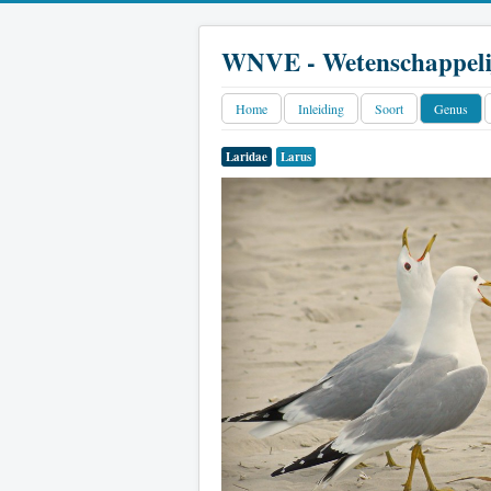
WNVE - Wetenschappeli
Home
Inleiding
Soort
Genus
Laridae
Larus