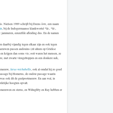
is. Nielsen 1989 schrijft bij Deens
lom
, een naam
ia
, bij de Indogermaanse klankwortel *lá-, *lé-,
: jammeren, eenzelfde afleiding dus. En de namen
n daarbij vijandig tegen elkaar zijn en ook tegen
 meeuwen passen audouins (zit alleen op Griekse
en krijgen dan soms vis; ooit waren het mensen, ze
ere, met zwarte vleugeltoppen en een donkere nek,
ootmeeuw,
larus michahellis
, ook al omdat hij zo goed
 passage bij Homerus, de oudste passage waarin
 was ook dit de geelpootmeeuw. En aan wal, in
rdelijke hoogten opvalt.
r meeuwen en sterns, en Willughby en Ray hebben er