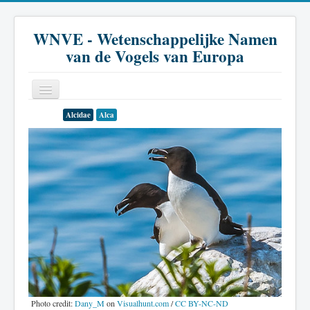
WNVE - Wetenschappelijke Namen
van de Vogels van Europa
Alcidae
Alca
Home
Inleiding
Soort
Genus
Familie
Historie
Literatuur
Photo credit:
Dany_M
on
Visualhunt.com
/
CC BY-NC-ND