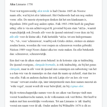
Alca
Linnaeus 1758
Voor wat tegenwoordig
alca torda
is had Clusius 1605 als Noorse
naam
alke
, wat hij tot
alca
latiniseert. Het Oudnoords had een nog oudere
vorm:
alka.
De meeste etymologen denken dat het een klanknaam is,
Eigenhuis 2004 geeft nog andere opties. Falk 1903-1906 heeft de gangbare
uitleg:
alka
is via een achtervoegsel K gevormd bij een stam *al(l)a-, waaruit
waarschijnlijk ook Zweeds
alle
voor de ijseend ontstond (voor deze zie bij
alle alle
voor de kleine alk). Falk herleidde *al(l)a- tot een Indogermaans
*el-, *ol-, voor 'schreeuwen', waarbij ook Grieks elelizo, ololuzo en alalazo
zouden horen, woorden die voor roepen en schreeuwen werden gebruikt.
Nielsen 1989 voegt Noors dialect alka toe: ruzie maken. En
alka
betekende
dan: schreeuwer, schreeuwlelijk.
Een deel van de alken staat erom bekend: in de kolonies zijn ze luidruchtig.
De ijseend overigens,
clangula hyemalis
, is óók luidruchtig, zie bij het genus
clangula
, maar in
alle
voor de ijseend zien sommigen een nabootsing van het
a-a-hau-wie van de mannetjes en dan staat die naam op zichzelf, staat dan los
van
alka.
Falk en anderen dachten dat ook Latijn
olor
en Iers
ela
voor
‘zwaan’ verwant zouden zijn, later interpreteerde men deze namen meestal als
‘witte vogel’, recent wordt dit weer betwijfeld, zie bij
cygnus olor
.
Bij de wetenschappelijke namen voor de zes alken van Europa vindt men
vooral Scandinavische namen, in de volksnamen ook veel Britse. Het heeft te
maken met hun noordelijke voorkomen. Tot aan Linnaeus is 'alk' daarbij
vooral een naam voor dé alk. Onder andere bij Willughby 1676 is dit zo: