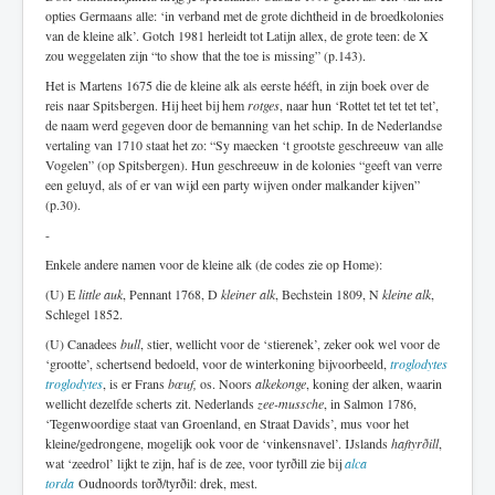
opties Germaans alle: ‘in verband met de grote dichtheid in de broedkolonies
van de kleine alk’. Gotch 1981 herleidt tot Latijn allex, de grote teen: de X
zou weggelaten zijn “to show that the toe is missing” (p.143).
Het is Martens 1675 die de kleine alk als eerste hééft, in zijn boek over de
reis naar Spitsbergen. Hij heet bij hem
rotges
, naar hun ‘Rottet tet tet tet tet’,
de naam werd gegeven door de bemanning van het schip. In de Nederlandse
vertaling van 1710 staat het zo: “Sy maecken ‘t grootste geschreeuw van alle
Vogelen” (op Spitsbergen). Hun geschreeuw in de kolonies “geeft van verre
een geluyd, als of er van wijd een party wijven onder malkander kijven”
(p.30).
-
Enkele andere namen voor de kleine alk (de codes zie op Home):
(U) E
little auk
, Pennant 1768, D
kleiner alk
, Bechstein 1809, N
kleine alk
,
Schlegel 1852.
(U) Canadees
bull
, stier, wellicht voor de ‘stierenek’, zeker ook wel voor de
‘grootte’, schertsend bedoeld, voor de winterkoning bijvoorbeeld,
troglodytes
troglodytes
, is er Frans
bœuf,
os. Noors
alkekonge
, koning der alken, waarin
wellicht dezelfde scherts zit. Nederlands
zee-mussche
, in Salmon 1786,
‘Tegenwoordige staat van Groenland, en Straat Davids’, mus voor het
kleine/gedrongene, mogelijk ook voor de ‘vinkensnavel’. IJslands
haftyrðill
,
wat ‘zeedrol’ lijkt te zijn, haf is de zee, voor tyrðill zie bij
alca
torda
Oudnoords torð/tyrðil: drek, mest.