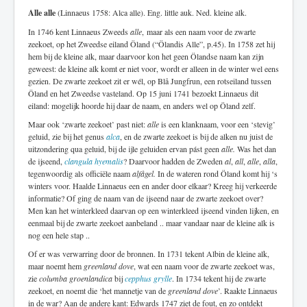
Alle alle
(Linnaeus 1758: Alca alle). Eng. little auk. Ned. kleine alk.
In 1746 kent Linnaeus Zweeds
alle
, maar als een naam voor de zwarte
zeekoet, op het Zweedse eiland Öland (“Ölandis Alle”, p.45). In 1758 zet hij
hem bij de kleine alk, maar daarvoor kon het geen Ölandse naam kan zijn
geweest: de kleine alk komt er niet voor, wordt er alleen in de winter wel eens
gezien. De zwarte zeekoet zit er wél, op Blå Jungfrun, een rotseiland tussen
Öland en het Zweedse vasteland. Op 15 juni 1741 bezoekt Linnaeus dit
eiland: mogelijk hoorde hij daar de naam, en anders wel op Öland zelf.
Maar ook ‘zwarte zeekoet’ past niet:
alle
is een klanknaam, voor een ‘stevig’
geluid, zie bij het genus
alca
, en de zwarte zeekoet is bij de alken nu juist de
uitzondering qua geluid, bij de ijle geluiden ervan pást geen
alle.
Was het dan
de ijseend,
clangula hyemalis
? Daarvoor hadden de Zweden
al
,
all
,
alle
,
alla
,
tegenwoordig als officiële naam
alfågel.
In de wateren rond Öland komt hij ‘s
winters voor. Haalde Linnaeus een en ander door elkaar? Kreeg hij verkeerde
informatie? Of ging de naam van de ijseend naar de zwarte zeekoet over?
Men kan het winterkleed daarvan op een winterkleed ijseend vinden lijken, en
eenmaal bij de zwarte zeekoet aanbeland .. maar vandaar naar de kleine alk is
nog een hele stap ..
Of er was verwarring door de bronnen. In 1731 tekent Albin de kleine alk,
maar noemt hem
greenland dove
, wat een naam voor de zwarte zeekoet was,
zie
columba groenlandica
bij
cepphus grylle
. In 1734 tekent hij de zwarte
zeekoet, en noemt die ‘het mannetje van de
greenland dove
’. Raakte Linnaeus
in de war? Aan de andere kant: Edwards 1747 ziet de fout, en zo ontdekt