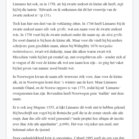
Linnaeus het ook, en in 1758, als hij zwarte zeekoet én kleine alk heeft, zegt
hij bij die laatste: ‘Edwards en ik ontkennen dat dit het vrouwtje van de
zwarte zeekoet is’ (p.131).
Toch kan hier een deel van de verklaring zitten. In 1746 heeft Linnaeus bij de
zwarte zeekoet naast
alle
ook
grylle
, wat een naam voor de zwarte zeekoet
wás. In 1758 voert hij de zwarte zeekoet onder die naam op, als
alca grylle
.
De soort daarná is bij hem de kleine alk. Maar voor díe vindt hij bij eerdere
schrijvers geen geschikte naam, alleen bij Willughby 1676
mergulus
melanoleucos
, zwart-wit duikertje, maar álle alken waren zwart-wit.
Misschien vulde hij het gat creatief op, met overgebleven
alle
- zonder zich af
te vragen of dit voor de kleine alk wel een naam kon zijn - zo ging het vaker
bij het geven van namen: nood breekt wet.
In Noorwegen kwam de naam
alle
trouwens óók voor, daar voor de kleine
alk, en in Noorwegen komt deze ‘s winters aan de kust. Maar Linnaeus
noemde Öland, en de Noorse opgave is van 1775, zodat hij uit ‘Linnaeus’
overgenomen kan zijn. Bovendien heeft Noorwegen geen ‘traditie’ met deze
naam.
Er is ook nog Magnus 1555, al lijkt Linnaeus dit werk niet te hebben gekend.
Hij beschrijft een vogel bij de Botnische golf die in de zomer steeds alle alle
roept, daar dus
alle alle
werd genoemd (“unde propter hoc ubique ab incolis
aves illae Alle alle appellantur”, p.690). Het was vrij zeker een eend, niet
helemaal zeker de ijseend.
Door onduidelijkheid krijg je speculaties. Cabard 1995 geeft als een van drie