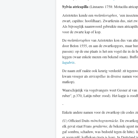
Sylvia atricapilla
(Linnaeus 1758: Motacilla atricap
Aristoteles kende een
melankoruphos
, ‘een insecte
zwart, capillus: hoofdhaar). Zwartkruin dus, niet z
Als bijvoeglijk naamwoord gebruikte men atricapill
voor de zwarte kap of kop.
De
melankoruphos
van Aristoteles kon dus van all
door Belon 1555, en aan de zwartkopgors, maar hun vo
passen): op de ene plaats is het een vogel die in de h
leggen (waar enkele mezen om bekend staan). Buffo
lugubris
.
De naam zelf raakte ook keurig verdeeld: zit tegenw
kwam vroeger als
atricapillus
in diverse
namen voor
matkop).
Waarschijnlijk via vogelvangers weet Gesner al van
ruber”, p.370, Latijn ruber: rood). Het kapje is ro
-
Enkele andere namen voor de zwartkop (de codes z
(U) Officieel Duits
mönchsgrasmücke.
De zwartkop 
elk geval staat Frans
gendarme
, de bekende agent m
gaf sombra, schaduw, was bedoeld tegen de hitte). 
er
testacaffè
: koffiekop (testa is kop). In Duitsland i