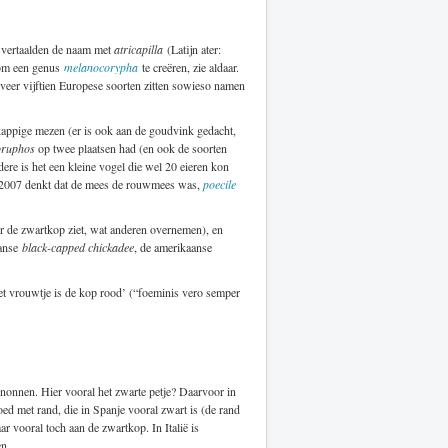
n vertaalden de naam met
atricapilla
(Latijn ater:
m een genus
melanocorypha
te creëren, zie aldaar.
veer vijftien Europese soorten zitten sowieso namen
kappige mezen (er is ook aan de goudvink gedacht,
oruphos
op twee plaatsen had (en ook de soorten
ere is het een kleine vogel die wel 20 eieren kon
 2007 denkt dat de mees de rouwmees was,
poecile
er de zwartkop ziet, wat anderen overnemen), en
aanse
black-capped chickadee
, de amerikaanse
het vrouwtje is de kop rood’ (“foeminis vero semper
 nonnen. Hier vooral het zwarte petje? Daarvoor in
ed met rand, die in Spanje vooral zwart is (de rand
ar vooral toch aan de zwartkop. In Italië is
n.