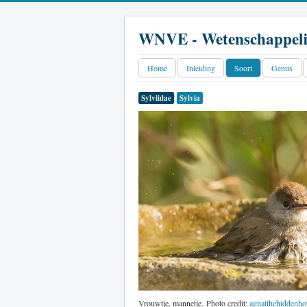
WNVE - Wetenschappeli
Home
Inleiding
Soort
Genus
Sylviidae
Sylvia
Vrouwtje, mannetje. Photo credit:
ajmatthehiddenho