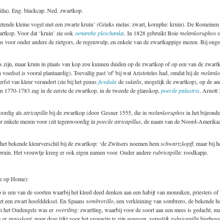
illa). Eng. blackcap. Ned. zwartkop.
netende kleine vogel met een zwarte kruin’ (Grieks melas: zwart, koruphe: kruin). De Romeine
wartkop. Voor dat ‘kruin’ zie ook
oenanthe pleschanka
. In 1828 gebruikt Boie
melankoruphos
o
us voor onder andere de rietgors, de regenwulp, en enkele van de zwartkappige mezen. Bij onge
es zijn, maar kruin in plaats van kop zou kunnen duiden op de zwartkop of op een van de zwart
edsel is vooral plantaardig). Toevallig past 'of' bij wat Aristoteles had, omdat hij de
melank
erfst van kleur verandert (zie bij het genus
ficedula
de
sukalis
, mogelijk de zwartkop), op de and
n 1770-1783 zag in de eerste de zwartkop, in de tweede de glanskop,
poecile palustris
. Arnott
oordig als
atricapilla
bij de zwartkop (door Gesner 1555, die in
melankoruphos
in het bijzond
 enkele mezen voor (zit tegenwoordig in
poecile atricapillus
, de naam van de Noord-Amerik
 het bekende kleurverschil bij de zwartkop: ‘de Zwitsers noemen hem
schwartzkopff
, maar bij 
odbruin. Het vrouwtje kreeg er ook eigen namen voor. Onder andere
rubricapilla
: roodkapje.
ie op Home):
is een van de soorten waarbij het kleed deed denken aan een habijt van monniken, priesters of
et een zwart hoofddeksel. En Spaans
sombrerillo
, een verkleining van sombrero, de bekende ho
In het Oudengels was er
swertling
: zwartling, waarbij voor de soort aan een mees is gedacht, ma
s er
mauskopf
, maar deze lijkt voor het vrouwtje te zijn gegeven, vergelijk
rubricapilla
hierbove