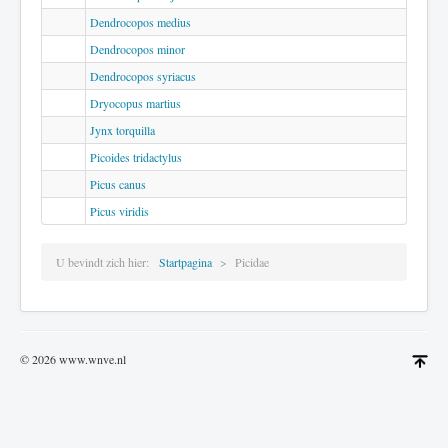
Dendrocopos medius
Dendrocopos minor
Dendrocopos syriacus
Dryocopus martius
Jynx torquilla
Picoides tridactylus
Picus canus
Picus viridis
U bevindt zich hier:
Startpagina
Picidae
© 2026 www.wnve.nl