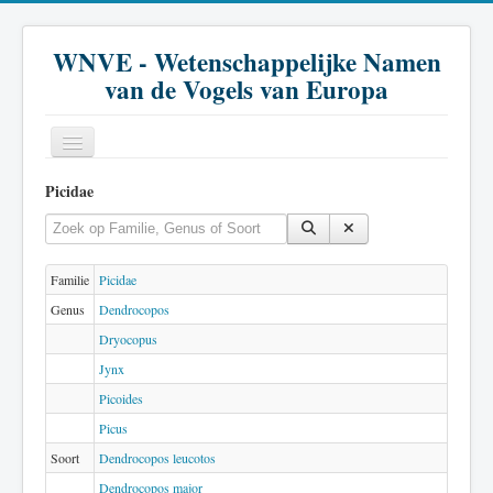
WNVE - Wetenschappelijke Namen
van de Vogels van Europa
Picidae
Home
Vul een deel van de titel in
Toon #
Inleiding
Soort
Familie
Picidae
Genus
Dendrocopos
Genus
Dryocopus
Familie
Jynx
Historie
Picoides
Picus
Literatuur
Soort
Dendrocopos leucotos
Dendrocopos major